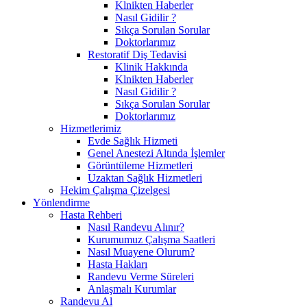
Klnikten Haberler
Nasıl Gidilir ?
Sıkça Sorulan Sorular
Doktorlarımız
Restoratif Diş Tedavisi
Klinik Hakkında
Klnikten Haberler
Nasıl Gidilir ?
Sıkça Sorulan Sorular
Doktorlarımız
Hizmetlerimiz
Evde Sağlık Hizmeti
Genel Anestezi Altında İşlemler
Görüntüleme Hizmetleri
Uzaktan Sağlık Hizmetleri
Hekim Çalışma Çizelgesi
Yönlendirme
Hasta Rehberi
Nasıl Randevu Alınır?
Kurumumuz Çalışma Saatleri
Nasıl Muayene Olurum?
Hasta Hakları
Randevu Verme Süreleri
Anlaşmalı Kurumlar
Randevu Al