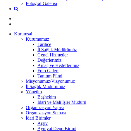
Fotoğraf Galerisi
Kurumsal
Kurumumuz
Tarihçe
İl Sağlık Müdürümüz
Genel Hizmetler
Değerlerimiz
Amaç ve Hedeflerimiz
Foto Galeri
Tanıtım Filmi
Misyonumuz/Vizyonumuz
İl Sağlık Müdürümüz
Yönetim
Başhekim
İdari ve Mali İşler Müdürü
Organizasyon Yapısı
Organizasyon Şeması
İdari Birimler
Arşiv
Ayniyat Depo Birimi