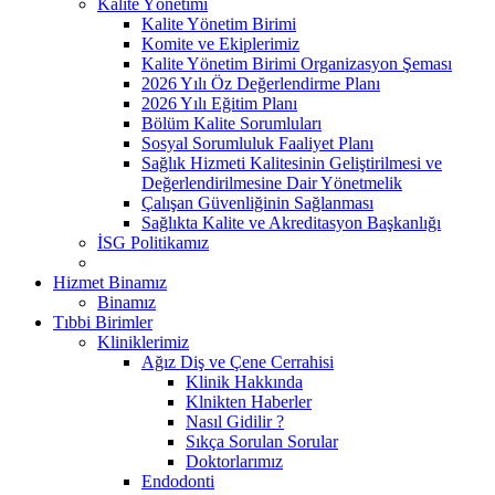
Kalite Yönetimi
Kalite Yönetim Birimi
Komite ve Ekiplerimiz
Kalite Yönetim Birimi Organizasyon Şeması
2026 Yılı Öz Değerlendirme Planı
2026 Yılı Eğitim Planı
Bölüm Kalite Sorumluları
Sosyal Sorumluluk Faaliyet Planı
Sağlık Hizmeti Kalitesinin Geliştirilmesi ve
Değerlendirilmesine Dair Yönetmelik
Çalışan Güvenliğinin Sağlanması
Sağlıkta Kalite ve Akreditasyon Başkanlığı
İSG Politikamız
Hizmet Binamız
Binamız
Tıbbi Birimler
Kliniklerimiz
Ağız Diş ve Çene Cerrahisi
Klinik Hakkında
Klnikten Haberler
Nasıl Gidilir ?
Sıkça Sorulan Sorular
Doktorlarımız
Endodonti