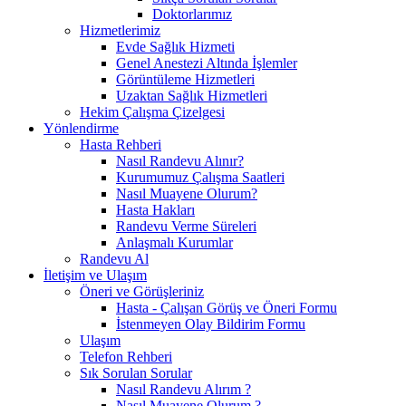
Doktorlarımız
Hizmetlerimiz
Evde Sağlık Hizmeti
Genel Anestezi Altında İşlemler
Görüntüleme Hizmetleri
Uzaktan Sağlık Hizmetleri
Hekim Çalışma Çizelgesi
Yönlendirme
Hasta Rehberi
Nasıl Randevu Alınır?
Kurumumuz Çalışma Saatleri
Nasıl Muayene Olurum?
Hasta Hakları
Randevu Verme Süreleri
Anlaşmalı Kurumlar
Randevu Al
İletişim ve Ulaşım
Öneri ve Görüşleriniz
Hasta - Çalışan Görüş ve Öneri Formu
İstenmeyen Olay Bildirim Formu
Ulaşım
Telefon Rehberi
Sık Sorulan Sorular
Nasıl Randevu Alırım ?
Nasıl Muayene Olurum ?