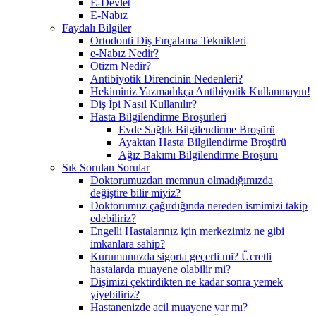
E-Devlet
E-Nabız
Faydalı Bilgiler
Ortodonti Diş Fırçalama Teknikleri
e-Nabız Nedir?
Otizm Nedir?
Antibiyotik Direncinin Nedenleri?
Hekiminiz Yazmadıkça Antibiyotik Kullanmayın!
Diş İpi Nasıl Kullanılır?
Hasta Bilgilendirme Broşürleri
Evde Sağlık Bilgilendirme Broşürü
Ayaktan Hasta Bilgilendirme Broşürü
Ağız Bakımı Bilgilendirme Broşürü
Sık Sorulan Sorular
Doktorumuzdan memnun olmadığımızda
değiştire bilir miyiz?
Doktorumuz çağırdığında nereden ismimizi takip
edebiliriz?
Engelli Hastalarınız için merkezimiz ne gibi
imkanlara sahip?
Kurumunuzda sigorta geçerli mi? Ücretli
hastalarda muayene olabilir mi?
Dişimizi çektirdikten ne kadar sonra yemek
yiyebiliriz?
Hastanenizde acil muayene var mı?