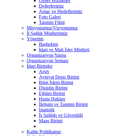
Genel Hizmetler
Değerlerimiz
Amaç ve Hedeflerimiz
Foto Galeri
Tanıtım Filmi
Misyonumuz/Vizyonumuz
İl Sağlık Müdürümüz
Yönetim
Başhekim
İdari ve Mali İşler Müdürü
Organizasyon Yapısı
Organizasyon Şeması
İdari Birimler
Arşiv
Ayniyat Depo Birimi
Bilgi İşlem Birimi
Disiplin Birimi
Eğitim Birimi
Hasta Hakları
İletişim ve Tanıtım Birimi
İstatistik
İş Sağlığı ve Güvenliği
Maaş Birimi
Kalite Politikamız