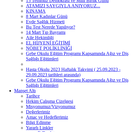
15 Temmuz Demokrasi ve Millî Birlik Günü
ATAMIZI SAYGIYLA ANIYORUZ...
KINAMA
8 Mart Kadınlar Günü
Evde Sağlık Hizmeti
Bu Test Nerede Yapılıyor?
14 Mart Tıp Bayramı
Aile Hekimliği
EL HİJYENİ EĞİTİMİ
NÖBET POLİKLİNİĞİ
Gebe Okulu Eğitim Programı Kapsamında Ağız ve Diş
Sağlığı Eğitimleri
Hasta Okulu 2023 Haftalık Takvimi ( 25.09.2023 -
29.09.2023 tarihleri arasında)
Gebe Okulu Eğitim Programı Kapsamında Ağız ve Diş
Sağlığı Eğitimleri
Manşet Altı
Tarihçe
Hekim Çalışma Çizelgesi
Misyonumuz/Vizyonumuz
Değerlerimiz
Amaç ve Hedeflerimiz
Bilgi Edinme
Yararlı Linkler