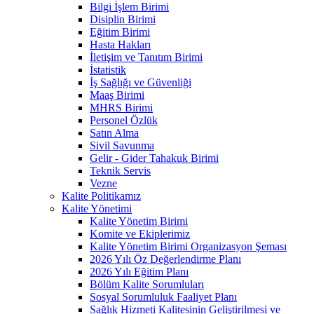
Bilgi İşlem Birimi
Disiplin Birimi
Eğitim Birimi
Hasta Hakları
İletişim ve Tanıtım Birimi
İstatistik
İş Sağlığı ve Güvenliği
Maaş Birimi
MHRS Birimi
Personel Özlük
Satın Alma
Sivil Savunma
Gelir - Gider Tahakuk Birimi
Teknik Servis
Vezne
Kalite Politikamız
Kalite Yönetimi
Kalite Yönetim Birimi
Komite ve Ekiplerimiz
Kalite Yönetim Birimi Organizasyon Şeması
2026 Yılı Öz Değerlendirme Planı
2026 Yılı Eğitim Planı
Bölüm Kalite Sorumluları
Sosyal Sorumluluk Faaliyet Planı
Sağlık Hizmeti Kalitesinin Geliştirilmesi ve