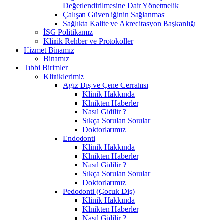
Değerlendirilmesine Dair Yönetmelik
Çalışan Güvenliğinin Sağlanması
Sağlıkta Kalite ve Akreditasyon Başkanlığı
İSG Politikamız
Klinik Rehber ve Protokoller
Hizmet Binamız
Binamız
Tıbbi Birimler
Kliniklerimiz
Ağız Diş ve Çene Cerrahisi
Klinik Hakkında
Klnikten Haberler
Nasıl Gidilir ?
Sıkça Sorulan Sorular
Doktorlarımız
Endodonti
Klinik Hakkında
Klnikten Haberler
Nasıl Gidilir ?
Sıkça Sorulan Sorular
Doktorlarımız
Pedodonti (Çocuk Diş)
Klinik Hakkında
Klnikten Haberler
Nasıl Gidilir ?