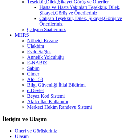
Teşekkür,Dilek,Şikayet,Görüş ve Öneriler
Hasta ve Hasta Yakınları Teşekkür, Dilek,
Şikayet,Görüş ve Önerileriniz
Çalışan Teşekkür, Dilek, Şikayet,Görüş ve
Önerileriniz
Çalışma Saatlerimiz
MHRS
Nöbetçi Eczane
Ulakbim
Evde Sağlık
Annelik Yolculuğu
E-NABIZ
Sabim
Cimer
Alo 153
Bilgi Güvenliği İhlal Bildirimi
e-Devlet
Beyaz Kod Sistemi
Akılcı İlaç Kullanımı
Merkezi Hekim Randevu Sistemi
İletişim ve Ulaşım
Öneri ve Görüşleriniz
Ulaşım