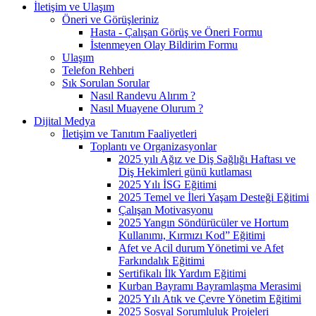
İletişim ve Ulaşım
Öneri ve Görüşleriniz
Hasta - Çalışan Görüş ve Öneri Formu
İstenmeyen Olay Bildirim Formu
Ulaşım
Telefon Rehberi
Sık Sorulan Sorular
Nasıl Randevu Alırım ?
Nasıl Muayene Olurum ?
Dijital Medya
İletişim ve Tanıtım Faaliyetleri
Toplantı ve Organizasyonlar
2025 yılı Ağız ve Diş Sağlığı Haftası ve
Diş Hekimleri günü kutlaması
2025 Yılı İSG Eğitimi
2025 Temel ve İleri Yaşam Desteği Eğitimi
Çalışan Motivasyonu
2025 Yangın Söndürücüler ve Hortum
Kullanımı, Kırmızı Kod” Eğitimi
Afet ve Acil durum Yönetimi ve Afet
Farkındalık Eğitimi
Sertifikalı İlk Yardım Eğitimi
Kurban Bayramı Bayramlaşma Merasimi
2025 Yılı Atık ve Çevre Yönetim Eğitimi
2025 Sosyal Sorumluluk Projeleri