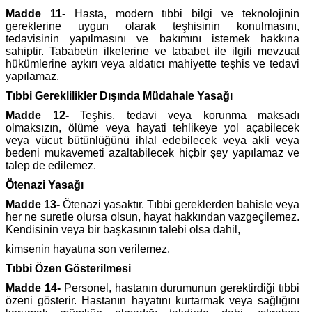
Madde 11-
Hasta, modern tıbbi bilgi ve teknolojinin
gereklerine uygun olarak teşhisinin konulmasını,
tedavisinin yapılmasını ve bakımını istemek hakkına
sahiptir. Tababetin ilkelerine ve tababet ile ilgili mevzuat
hükümlerine aykırı veya aldatıcı mahiyette teşhis ve tedavi
yapılamaz.
Tıbbi Gereklilikler Dışında Müdahale Yasağı
Madde 12-
Teşhis, tedavi veya korunma maksadı
olmaksızın, ölüme veya hayati tehlikeye yol açabilecek
veya vücut bütünlüğünü ihlal edebilecek veya akli veya
bedeni mukavemeti azaltabilecek hiçbir şey yapılamaz ve
talep de edilemez.
Ötenazi Yasağı
Madde 13-
Ötenazi yasaktır. Tıbbi gereklerden bahisle veya
her ne suretle olursa olsun, hayat hakkından vazgeçilemez.
Kendisinin veya bir başkasının talebi olsa dahil,
kimsenin hayatına son verilemez.
Tıbbi Özen Gösterilmesi
Madde 14-
Personel, hastanın durumunun gerektirdiği tıbbi
özeni gösterir. Hastanın hayatını kurtarmak veya sağlığını