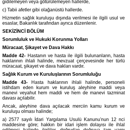
gidilemeyen veya götürülemeyen hallerde,
c) Tabii afetler gibi olağanüstü hallerde.
Hizmetin sağlık kuruluşu dışında verilmesi ile ilgili usul ve
esaslar, Bakanlık tarafından ayrıca düzenlenir.
SEKİZİNCİ BÖLÜM
Sorumluluk ve Hukuki Korunma Yolları
Müracaat, Şikayet ve Dava Hakkı
Madde 42-
Hastanın ve hasta ile ilgili bulunanların, hasta
haklarının ihlali halinde, mevzuat çerçevesinde her türlü
müracaat, şikayet ve dava hakları vardır.
Sağlık Kurum ve Kuruluşlarının Sorumluluğu
Madde 43-
Hasta haklarının ihlali halinde, personeli
istihdam eden kurum ve kuruluş aleyhine maddi veya
manevi veyahut hem maddi ve hem de manevi tazminat
davası açılabilir.
Ancak, aleyhine dava açılacak merciin kamu kurum ve
kuruluşu olması halinde;
a) 2577 sayılı İdari Yargılama Usulü Kanunu'nun 12 nci
maddesine göre; hakkın bir idari işlem dolayısı ile ihlal
edilmesi halinde ilgililer, doğrudan doğruya tam yargı