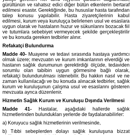
gürültünün ve rahatsız edici diğer bütün etkenlerin bertaraf
edilmesi esastır. Gerektiğinde, bu hususlar hasta tarafından
talep konusu yapılabilir. Hasta ziyaretçilerinin kabul
edilmesi, kurum veya kuruluşça belirlenen usul ve esaslara
uygun olarak ve hastaların huzur ve sükunlarını bozacak fiil
ve tutumlara sebebiyet vermeyecek şekilde gerçekleştirilir
ve bu konuda gereken tedbirler alınır.
Refakatçi Bulundurma
Madde 40-
Muayene ve tedavi sırasında hastaya yardımcı
olmak üzere; mevzuatın ve kurum imkanlarının elverdiği ve
hastanın sağlık durumunun gerektirdiği ölçüde, tedaviden
sorumlu olan tabibin uygun görmesine bağlı olarak,
refakatçi bulundurulması istenebilir. Bu hakkın nasıl ve ne
zaman kullanılacağı ve bu konuda alınacak tedbirler, sağlık
kurum ve kuruluşunun çalışma usul ve esaslarını gösteren
mevzuata ayrıca düzenlenir.
Hizmetin Sağlık Kurum ve Kuruluşu Dışında Verilmesi
Madde 41-
Hastalar, aşağıdaki hallerde sağlık
hizmetlerinden bulundukları yerlerde de faydalanabilirler:
a) Koruyucu sağlık hizmetlerinin verilmesinde,
b) Tıbbi sebeplerden dolayı sağlık kuruluşuna bizzat