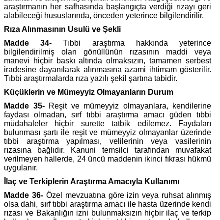
araştırmanın her safhasında başlangıçta verdiği rızayı geri
alabileceği hususlarında, önceden yeterince bilgilendirilir.
Rıza Alınmasının Usulü ve Şekli
Madde 34-
Tıbbi araştırma hakkında yeterince
bilgilendirilmiş olan gönüllünün rızasının maddi veya
manevi hiçbir baskı altında olmaksızın, tamamen serbest
iradesine dayanılarak alınmasına azami ihtimam gösterilir.
Tıbbi araştırmalarda rıza yazılı şekil şartına tabidir.
Küçüklerin ve Mümeyyiz Olmayanların Durum
Madde 35-
Reşit ve mümeyyiz olmayanlara, kendilerine
faydası olmadan, sırf tıbbi araştırma amacı güden tıbbi
müdahaleler hiçbir surette tatbik edilemez. Faydaları
bulunması şartı ile reşit ve mümeyyiz olmayanlar üzerinde
tıbbi araştırma yapılması, velilerinin veya vasilerinin
rızasına bağlıdır. Kanuni temsilci tarafından muvafakat
verilmeyen hallerde, 24 üncü maddenin ikinci fıkrası hükmü
uygulanır.
İlaç ve Terkiplerin Araştırma Amacıyla Kullanımı
Madde 36-
Özel mevzuatına göre izin veya ruhsat alınmış
olsa dahi, sırf tıbbi araştırma amacı ile hasta üzerinde kendi
rızası ve Bakanlığın izni bulunmaksızın hiçbir ilaç ve terkip