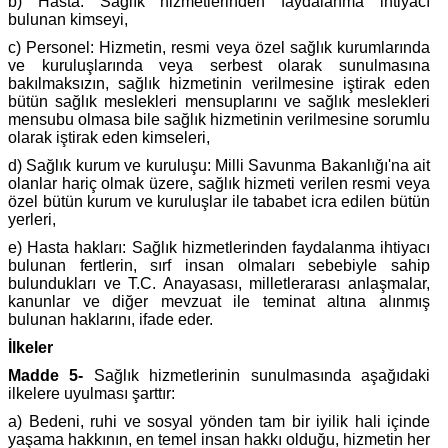
b) Hasta: Sağlık hizmetlerinden faydalanma ihtiyacı
bulunan kimseyi,
c) Personel: Hizmetin, resmi veya özel sağlık kurumlarında
ve kuruluşlarında veya serbest olarak sunulmasına
bakılmaksızın, sağlık hizmetinin verilmesine iştirak eden
bütün sağlık meslekleri mensuplarını ve sağlık meslekleri
mensubu olmasa bile sağlık hizmetinin verilmesine sorumlu
olarak iştirak eden kimseleri,
d) Sağlık kurum ve kuruluşu: Milli Savunma Bakanlığı'na ait
olanlar hariç olmak üzere, sağlık hizmeti verilen resmi veya
özel bütün kurum ve kuruluşlar ile tababet icra edilen bütün
yerleri,
e) Hasta hakları: Sağlık hizmetlerinden faydalanma ihtiyacı
bulunan fertlerin, sırf insan olmaları sebebiyle sahip
bulundukları ve T.C. Anayasası, milletlerarası anlaşmalar,
kanunlar ve diğer mevzuat ile teminat altına alınmış
bulunan haklarını, ifade eder.
İlkeler
Madde 5-
Sağlık hizmetlerinin sunulmasında aşağıdaki
ilkelere uyulması şarttır:
a) Bedeni, ruhi ve sosyal yönden tam bir iyilik hali içinde
yaşama hakkının, en temel insan hakkı olduğu, hizmetin her