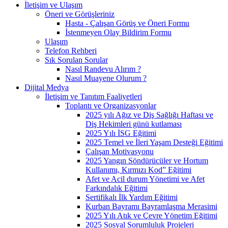
İletişim ve Ulaşım
Öneri ve Görüşleriniz
Hasta - Çalışan Görüş ve Öneri Formu
İstenmeyen Olay Bildirim Formu
Ulaşım
Telefon Rehberi
Sık Sorulan Sorular
Nasıl Randevu Alırım ?
Nasıl Muayene Olurum ?
Dijital Medya
İletişim ve Tanıtım Faaliyetleri
Toplantı ve Organizasyonlar
2025 yılı Ağız ve Diş Sağlığı Haftası ve
Diş Hekimleri günü kutlaması
2025 Yılı İSG Eğitimi
2025 Temel ve İleri Yaşam Desteği Eğitimi
Çalışan Motivasyonu
2025 Yangın Söndürücüler ve Hortum
Kullanımı, Kırmızı Kod” Eğitimi
Afet ve Acil durum Yönetimi ve Afet
Farkındalık Eğitimi
Sertifikalı İlk Yardım Eğitimi
Kurban Bayramı Bayramlaşma Merasimi
2025 Yılı Atık ve Çevre Yönetim Eğitimi
2025 Sosyal Sorumluluk Projeleri