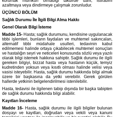
korumak mümkün olmadığı takdirde dahi, ıstırabını
azaltmaya veya dindirmeye çalışmak zorunludur.
ÜÇÜNCÜ BÖLÜM
Sağlık Durumu İle İlgili Bilgi Alma Hakkı
Genel Olarak Bilgi İsteme
Madde 15-
Hasta; sağlık durumunu, kendisine uygulanacak
tıbbi işlemleri, bunların faydaları ve muhtemel sakıncaları,
alternatif tıbbi müdahale usulleri, tedavinin kabul
edilmemesi halinde ortaya çıkabilecek muhtemel sonuçları
ve hastalığın seyri ve neticeleri konusunda sözlü veya yazılı
olarak bilgi istemek hakkına sahiptir. Sağlık durumu ile ilgili
gereken bilgiyi, bizzat hasta veya hastanın küçük, temyiz
kudretinden yoksun veya kısıtlı olması halinde velisi veya
vasisi isteyebilir. Hasta, sağlık durumu hakkında bilgi almak
üzere bir başkasına da yetki verebilir. Gerek görülen
hallerde yetkinin belgelendirilmesi istenilebilir.
Hasta, tedavisi ile ilgilenen tabip dışında bir başka tabipten
de sağlık durumu hakkında bilgi alabilir.
Kayıtları İnceleme
Madde 16-
Hasta, sağlık durumu ile ilgili bilgiler bulunan
dosyayı ve kayıtları, doğrudan veya vekili veya kanuni