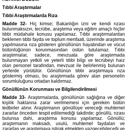
Tıbbi Araştırmalar
Tıbbi Araştırmalarda Rıza
Madde 32-
Hiç kimse; Bakanlığın izni ve kendi rızası
bulunmaksızın, tecrübe, araştırma veya eğitim amaçlı hiçbir
tıbbi müdahale konusu yapılamaz. Tıbbi araştırmalardan
beklenen tıbbi fayda ve toplum menfaati, üzerinde araştırma
yapılmasına rıza gösteren gönüllünün hayatından ve vücut
bütünlüğünün korunmasından üstün tutulamaz. Tıbbi
araştırmalar, sadece, mevzuata göre araştırmada
bulunmayan yetkili ve yeterli tıbbi bilgi ve tecrübeyi haiz
olan personel tarafından, mevzuat ile belirlenmiş bulunan
yerlerde yürütülür. Gönüllünün tıbbi araştırmaya rıza
göstermiş olması, bu araştırmada görev alan personelin
sorumluluğunu ortadan kaldırmaz.
Gönüllünün Korunması ve Bilgilendirilmesi
Madde 33-
Araştırmalarda, gönüllünün sağlığına ve diğer
kişilik haklarına zarar verilmemesi için gereken bütün
tedbirler alınır. Araştırmanın gönüllüye vereceği muhtemel
zararlar önceden tespit edilemediği takdirde; gönüllü, rızası
bulunsa dahi, araştırma konusu yapılamaz. Gönüllü;
araştırmanın maksadı, usulü, muhtemel faydaları ve
zararları ve araştırmaya iştirak etmekten vazgeçebileceği ve