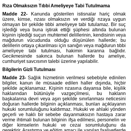
Rıza Olmaksızın Tıbbi Ameliyeye Tabi Tutulmama
Madde 22-
Kanunda gösterilen istisnalar hariç olmak
üzere, kimse, rızası olmaksızın ve verdiği rızaya uygun
olmayan bir şekilde tıbbi ameliyeye tabi tutulamaz. Bir suç
işlediği veya buna iştirak ettiği şüphesi altında bulunan
kişinin işlediği suçun muhtemel delillerinin, kendisinin veya
mağdurun vücudunda olduğu düşünülen hallerde; bu
delillerin ortaya çıkarılması için sanığın veya mağdurun tıbbi
ameliyeye tabi tutulması, hakimin kararına bağlıdır.
Gecikmesinde sakınca bulunan hallerde bu ameliye,
cumhuriyet savcısının talebi üzerine yapılabilir.
Bilgilerin Gizli Tutulması
Madde 23-
Sağlık hizmetinin verilmesi sebebiyle edinilen
bilgiler, kanun ile müsaade edilen haller dışında, hiçbir
şekilde açıklanamaz. Kişinin rızasına dayansa bile, kişilik
haklarından bütünüyle vazgeçilmesi, bu hakların
başkalarına devri veya aşırı şekilde sınırlanması neticesini
doğuran hallerde bilginin açıklanması, bunları açıklayanın
hukuki sorumluluğunu kaldırmaz. Hukuki ve ahlaki yönden
geçerli ve haklı bir sebebe dayanmaksızın hastaya zarar
verme ihtimali bulunan bilginin ifşa edilmesi, personelin ve
diğer kimselerin hukuki ve cezai sorumluluğunu da
gerektirir. Araştırma ve eğitim amacı ile yapılan faaliyetlerde