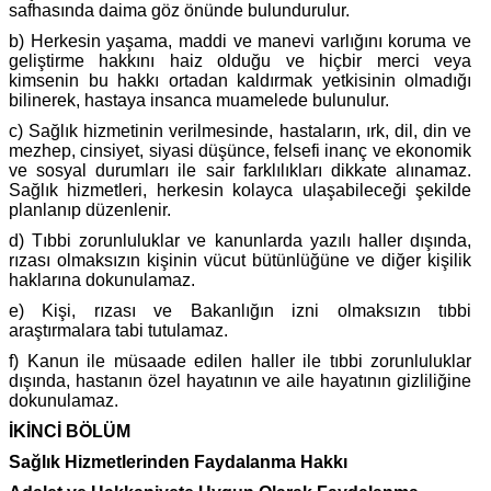
safhasında daima göz önünde bulundurulur.
b) Herkesin yaşama, maddi ve manevi varlığını koruma ve
geliştirme hakkını haiz olduğu ve hiçbir merci veya
kimsenin bu hakkı ortadan kaldırmak yetkisinin olmadığı
bilinerek, hastaya insanca muamelede bulunulur.
c) Sağlık hizmetinin verilmesinde, hastaların, ırk, dil, din ve
mezhep, cinsiyet, siyasi düşünce, felsefi inanç ve ekonomik
ve sosyal durumları ile sair farklılıkları dikkate alınamaz.
Sağlık hizmetleri, herkesin kolayca ulaşabileceği şekilde
planlanıp düzenlenir.
d) Tıbbi zorunluluklar ve kanunlarda yazılı haller dışında,
rızası olmaksızın kişinin vücut bütünlüğüne ve diğer kişilik
haklarına dokunulamaz.
e) Kişi, rızası ve Bakanlığın izni olmaksızın tıbbi
araştırmalara tabi tutulamaz.
f) Kanun ile müsaade edilen haller ile tıbbi zorunluluklar
dışında, hastanın özel hayatının ve aile hayatının gizliliğine
dokunulamaz.
İKİNCİ BÖLÜM
Sağlık Hizmetlerinden Faydalanma Hakkı