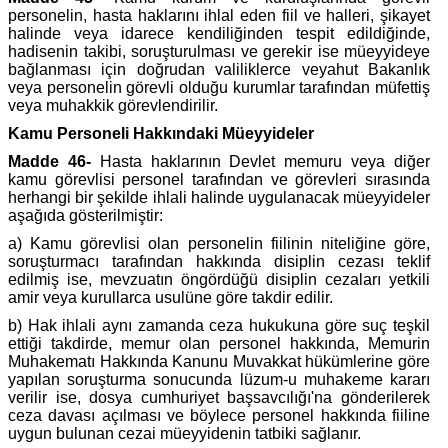
personelin, hasta haklarını ihlal eden fiil ve halleri, şikayet
halinde veya idarece kendiliğinden tespit edildiğinde,
hadisenin takibi, soruşturulması ve gerekir ise müeyyideye
bağlanması için doğrudan valiliklerce veyahut Bakanlık
veya personelin görevli olduğu kurumlar tarafından müfettiş
veya muhakkik görevlendirilir.
Kamu Personeli Hakkındaki Müeyyideler
Madde 46-
Hasta haklarının Devlet memuru veya diğer
kamu görevlisi personel tarafından ve görevleri sırasında
herhangi bir şekilde ihlali halinde uygulanacak müeyyideler
aşağıda gösterilmiştir:
a) Kamu görevlisi olan personelin fiilinin niteliğine göre,
soruşturmacı tarafından hakkında disiplin cezası teklif
edilmiş ise, mevzuatın öngördüğü disiplin cezaları yetkili
amir veya kurullarca usulüne göre takdir edilir.
b) Hak ihlali aynı zamanda ceza hukukuna göre suç teşkil
ettiği takdirde, memur olan personel hakkında, Memurin
Muhakematı Hakkında Kanunu Muvakkat hükümlerine göre
yapılan soruşturma sonucunda lüzum-u muhakeme kararı
verilir ise, dosya cumhuriyet başsavcılığı'na gönderilerek
ceza davası açılması ve böylece personel hakkında fiiline
uygun bulunan cezai müeyyidenin tatbiki sağlanır.