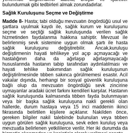
bulundurmak gibi tedbirleri almak zorundadırlar.
Sağlık Kuruluşunu Seçme ve Değiştirme
Madde 8-
Hasta; tabi olduğu mevzuatın öngördüğü usul ve
şartlara uyulmak kaydı ile, sağlık kurum ve kuruluşunu
seçme ve seçtiği sağlık kuruluşunda verilen sağlık
hizmetinden faydalanma hakkına sahiptir. Mevzuat ile
belirlenmiş sevk sistemine uygun olmak şartı ile hasta
sağlık kuruluşunu değiştirebilir. Ancak,kuruluşu
değiştirmenin hayati tehlikeye yol açıp açmayacağı ve
hastalığının daha da ağırlaşıp ağırlaşmayacağı
hususlarında hastanın tabip tarafından aydınlatılması ve
hayati tehlike bakımından sağlık kuruluşunun
değiştirilmesinde tıbben sakınca görülmemesi esastır. Acil
vakalar dışında, herhangi bir sosyal güvenlik kuruluşuna
bağlı olup da mevzuatın öngördüğü sevk zincirine
uymayanlar aradaki ücret farkını kendileri karşılar. Hastanın
sağlık kuruluşunda kalmasında tıbben fayda bulunmayan
veya bir başka sağlık kuruluşuna nakli gerekli olan
hallerde, durum hastaya veya 15 inci maddenin ikinci
fıkrasında belirtilen kişilere açıklanır. Nakilden önce,
gereken bilgiler nakil talebinde bulunulan veya tıbben
uygun görülen sağlık kuruluşuna, sevk eden kuruluş veya
mevzuatla belirlenen yetkililerce verilir. Her iki durumda da