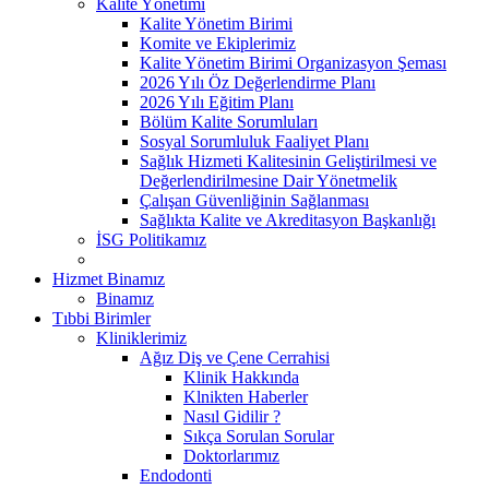
Kalite Yönetimi
Kalite Yönetim Birimi
Komite ve Ekiplerimiz
Kalite Yönetim Birimi Organizasyon Şeması
2026 Yılı Öz Değerlendirme Planı
2026 Yılı Eğitim Planı
Bölüm Kalite Sorumluları
Sosyal Sorumluluk Faaliyet Planı
Sağlık Hizmeti Kalitesinin Geliştirilmesi ve
Değerlendirilmesine Dair Yönetmelik
Çalışan Güvenliğinin Sağlanması
Sağlıkta Kalite ve Akreditasyon Başkanlığı
İSG Politikamız
Hizmet Binamız
Binamız
Tıbbi Birimler
Kliniklerimiz
Ağız Diş ve Çene Cerrahisi
Klinik Hakkında
Klnikten Haberler
Nasıl Gidilir ?
Sıkça Sorulan Sorular
Doktorlarımız
Endodonti