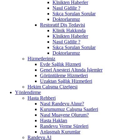
Klnikten Haberler
Nasıl Gidilir ?
Sıkça Sorulan Sorular
Doktorlarımız
Restoratif Diş Tedavisi
Klinik Hakkında
Klnikten Haberler
Nasıl Gidilir ?
Sıkça Sorulan Sorular
Doktorlarımız
Hizmetlerimiz
Evde Sağlık Hizmeti
Genel Anestezi Altında İşlemler
Görüntüleme Hizmetleri
Uzaktan Sağlık Hizmetleri
Hekim Çalışma Çizelgesi
Yönlendirme
Hasta Rehberi
Nasıl Randevu Alınır?
Kurumumuz Çalışma Saatleri
Nasıl Muayene Olurum?
Hasta Hakları
Randevu Verme Süreleri
Anlaşmalı Kurumlar
Randevu Al