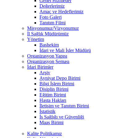
Genel Hizmetler
Değerlerimiz
Amaç ve Hedeflerimiz
Foto Galeri
Tanıtım Filmi
Misyonumuz/Vizyonumuz
İl Sağlık Müdürümüz
Yönetim
Başhekim
İdari ve Mali İşler Müdürü
Organizasyon Yapısı
Organizasyon Şeması
İdari Birimler
Arşiv
Ayniyat Depo Birimi
Bilgi İşlem Birimi
Disiplin Birimi
Eğitim Birimi
Hasta Hakları
İletişim ve Tanıtım Birimi
İstatistik
İş Sağlığı ve Güvenliği
Maaş Birimi
Kalite Politikamız