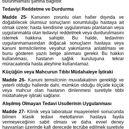
bulunmaması şartına bağlıdır.
Tedaviyi Reddetme ve Durdurma
Madde 25-
Kanunen zorunlu olan haller dışında ve
doğabilecek olumsuz sonuçların sorumluluğu hastaya ait
olmak üzere; hasta kendisine uygulanması planlanan veya
uygulanmakta olan tedaviyi reddetmek veya durdurulmasını
istemek hakkına sahiptir. Bu halde, tedavinin
uygulanmamasından doğacak sonuçların hastaya veya
kanuni temsilcilerine veyahut yakınlarına anlatılması ve
bunu gösteren yazılı belge alınması gerekir. Bu hakkın
kullanılması, hastanın sağlık kuruluşuna tekrar
müracaatında hasta aleyhine kullanılamaz.
Küçüğün veya Mahcurun Tıbbi Müdahaleye İştiraki
Madde 26-
Kanuni temsilcinin muvafakatinin gerektiği ve
yeterli olduğu hallerde dahi, mümkün olduğu ölçüde küçük
veya mahcur olan hastanın dinlenmesi suretiyle tıbbi
müdahaleye iştiraki sağlanır.
Alışılmış Olmayan Tedavi Usullerinin Uygulanması
Madde 27-
Klinik veya laboratuar muayeneleri sonucunda
bilinen klasik tedavi metotlarının hastaya fayda
vermeyeceğinin sabit olması ve daha evvel deney
hayvanları üzerinde kafi derecede tecrübe edilmek suretiyle