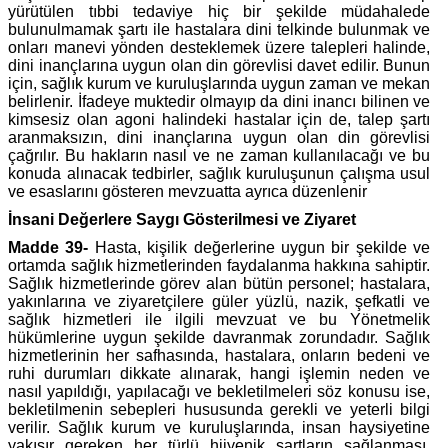
yürütülen tıbbi tedaviye hiç bir şekilde müdahalede
bulunulmamak şartı ile hastalara dini telkinde bulunmak ve
onları manevi yönden desteklemek üzere talepleri halinde,
dini inançlarına uygun olan din görevlisi davet edilir. Bunun
için, sağlık kurum ve kuruluşlarında uygun zaman ve mekan
belirlenir. İfadeye muktedir olmayıp da dini inancı bilinen ve
kimsesiz olan agoni halindeki hastalar için de, talep şartı
aranmaksızın, dini inançlarına uygun olan din görevlisi
çağrılır. Bu hakların nasıl ve ne zaman kullanılacağı ve bu
konuda alınacak tedbirler, sağlık kuruluşunun çalışma usul
ve esaslarını gösteren mevzuatta ayrıca düzenlenir
İnsani Değerlere Saygı Gösterilmesi ve Ziyaret
Madde 39-
Hasta, kişilik değerlerine uygun bir şekilde ve
ortamda sağlık hizmetlerinden faydalanma hakkına sahiptir.
Sağlık hizmetlerinde görev alan bütün personel; hastalara,
yakınlarına ve ziyaretçilere güler yüzlü, nazik, şefkatli ve
sağlık hizmetleri ile ilgili mevzuat ve bu Yönetmelik
hükümlerine uygun şekilde davranmak zorundadır. Sağlık
hizmetlerinin her safhasında, hastalara, onların bedeni ve
ruhi durumları dikkate alınarak, hangi işlemin neden ve
nasıl yapıldığı, yapılacağı ve bekletilmeleri söz konusu ise,
bekletilmenin sebepleri hususunda gerekli ve yeterli bilgi
verilir. Sağlık kurum ve kuruluşlarında, insan haysiyetine
yakışır gereken her türlü hijyenik şartların sağlanması,