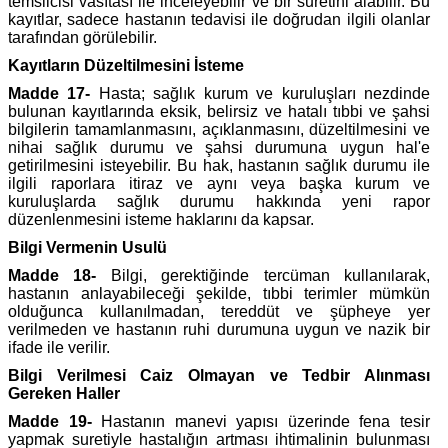
temsilcisi vasıtası ile inceleyebilir ve bir suretini alabilir. Bu
kayıtlar, sadece hastanın tedavisi ile doğrudan ilgili olanlar
tarafından görülebilir.
Kayıtların Düzeltilmesini İsteme
Madde 17-
Hasta; sağlık kurum ve kuruluşları nezdinde
bulunan kayıtlarında eksik, belirsiz ve hatalı tıbbi ve şahsi
bilgilerin tamamlanmasını, açıklanmasını, düzeltilmesini ve
nihai sağlık durumu ve şahsi durumuna uygun hal'e
getirilmesini isteyebilir. Bu hak, hastanın sağlık durumu ile
ilgili raporlara itiraz ve aynı veya başka kurum ve
kuruluşlarda sağlık durumu hakkında yeni rapor
düzenlenmesini isteme haklarını da kapsar.
Bilgi Vermenin Usulü
Madde 18-
Bilgi, gerektiğinde tercüman kullanılarak,
hastanın anlayabileceği şekilde, tıbbi terimler mümkün
olduğunca kullanılmadan, tereddüt ve şüpheye yer
verilmeden ve hastanın ruhi durumuna uygun ve nazik bir
ifade ile verilir.
Bilgi Verilmesi Caiz Olmayan ve Tedbir Alınması
Gereken Haller
Madde 19-
Hastanın manevi yapısı üzerinde fena tesir
yapmak suretiyle hastalığın artması ihtimalinin bulunması