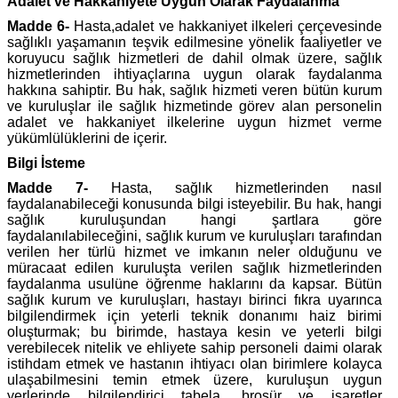
Adalet ve Hakkaniyete Uygun Olarak Faydalanma
Madde 6-
Hasta,adalet ve hakkaniyet ilkeleri çerçevesinde
sağlıklı yaşamanın teşvik edilmesine yönelik faaliyetler ve
koruyucu sağlık hizmetleri de dahil olmak üzere, sağlık
hizmetlerinden ihtiyaçlarına uygun olarak faydalanma
hakkına sahiptir. Bu hak, sağlık hizmeti veren bütün kurum
ve kuruluşlar ile sağlık hizmetinde görev alan personelin
adalet ve hakkaniyet ilkelerine uygun hizmet verme
yükümlülüklerini de içerir.
Bilgi İsteme
Madde 7-
Hasta, sağlık hizmetlerinden nasıl
faydalanabileceği konusunda bilgi isteyebilir. Bu hak, hangi
sağlık kuruluşundan hangi şartlara göre
faydalanılabileceğini, sağlık kurum ve kuruluşları tarafından
verilen her türlü hizmet ve imkanın neler olduğunu ve
müracaat edilen kuruluşta verilen sağlık hizmetlerinden
faydalanma usulüne öğrenme haklarını da kapsar. Bütün
sağlık kurum ve kuruluşları, hastayı birinci fıkra uyarınca
bilgilendirmek için yeterli teknik donanımı haiz birimi
oluşturmak; bu birimde, hastaya kesin ve yeterli bilgi
verebilecek nitelik ve ehliyete sahip personeli daimi olarak
istihdam etmek ve hastanın ihtiyacı olan birimlere kolayca
ulaşabilmesini temin etmek üzere, kuruluşun uygun
yerlerinde bilgilendirici tabela, broşür ve işaretler