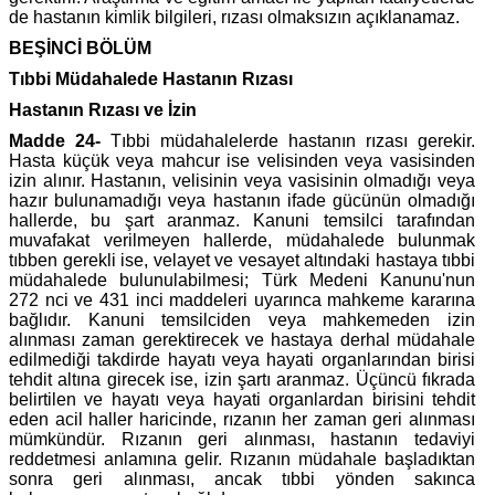
de hastanın kimlik bilgileri, rızası olmaksızın açıklanamaz.
BEŞİNCİ BÖLÜM
Tıbbi Müdahalede Hastanın Rızası
Hastanın Rızası ve İzin
Madde 24-
Tıbbi müdahalelerde hastanın rızası gerekir.
Hasta küçük veya mahcur ise velisinden veya vasisinden
izin alınır. Hastanın, velisinin veya vasisinin olmadığı veya
hazır bulunamadığı veya hastanın ifade gücünün olmadığı
hallerde, bu şart aranmaz. Kanuni temsilci tarafından
muvafakat verilmeyen hallerde, müdahalede bulunmak
tıbben gerekli ise, velayet ve vesayet altındaki hastaya tıbbi
müdahalede bulunulabilmesi; Türk Medeni Kanunu'nun
272 nci ve 431 inci maddeleri uyarınca mahkeme kararına
bağlıdır. Kanuni temsilciden veya mahkemeden izin
alınması zaman gerektirecek ve hastaya derhal müdahale
edilmediği takdirde hayatı veya hayati organlarından birisi
tehdit altına girecek ise, izin şartı aranmaz. Üçüncü fıkrada
belirtilen ve hayatı veya hayati organlardan birisini tehdit
eden acil haller haricinde, rızanın her zaman geri alınması
mümkündür. Rızanın geri alınması, hastanın tedaviyi
reddetmesi anlamına gelir. Rızanın müdahale başladıktan
sonra geri alınması, ancak tıbbi yönden sakınca