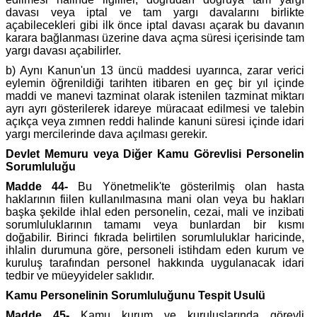
davası veya iptal ve tam yargı davalarını birlikte
açabilecekleri gibi ilk önce iptal davası açarak bu davanın
karara bağlanması üzerine dava açma süresi içerisinde tam
yargı davası açabilirler.
b) Aynı Kanun'un 13 üncü maddesi uyarınca, zarar verici
eylemin öğrenildiği tarihten itibaren en geç bir yıl içinde
maddi ve manevi tazminat olarak istenilen tazminat miktarı
ayrı ayrı gösterilerek idareye müracaat edilmesi ve talebin
açıkça veya zımnen reddi halinde kanuni süresi içinde idari
yargı mercilerinde dava açılması gerekir.
Devlet Memuru veya Diğer Kamu Görevlisi Personelin
Sorumluluğu
Madde 44-
Bu Yönetmelik'te gösterilmiş olan hasta
haklarının fiilen kullanılmasına mani olan veya bu hakları
başka şekilde ihlal eden personelin, cezai, mali ve inzibati
sorumluluklarının tamamı veya bunlardan bir kısmı
doğabilir. Birinci fıkrada belirtilen sorumluluklar haricinde,
ihlalin durumuna göre, personeli istihdam eden kurum ve
kuruluş tarafından personel hakkında uygulanacak idari
tedbir ve müeyyideler saklıdır.
Kamu Personelinin Sorumluluğunu Tespit Usulü
Madde 45-
Kamu kurum ve kuruluşlarında görevli