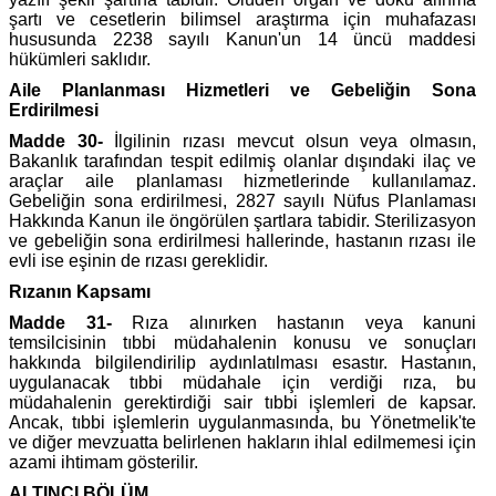
şartı ve cesetlerin bilimsel araştırma için muhafazası
hususunda 2238 sayılı Kanun'un 14 üncü maddesi
hükümleri saklıdır.
Aile Planlanması Hizmetleri ve Gebeliğin Sona
Erdirilmesi
Madde 30-
İlgilinin rızası mevcut olsun veya olmasın,
Bakanlık tarafından tespit edilmiş olanlar dışındaki ilaç ve
araçlar aile planlaması hizmetlerinde kullanılamaz.
Gebeliğin sona erdirilmesi, 2827 sayılı Nüfus Planlaması
Hakkında Kanun ile öngörülen şartlara tabidir. Sterilizasyon
ve gebeliğin sona erdirilmesi hallerinde, hastanın rızası ile
evli ise eşinin de rızası gereklidir.
Rızanın Kapsamı
Madde 31-
Rıza alınırken hastanın veya kanuni
temsilcisinin tıbbi müdahalenin konusu ve sonuçları
hakkında bilgilendirilip aydınlatılması esastır. Hastanın,
uygulanacak tıbbi müdahale için verdiği rıza, bu
müdahalenin gerektirdiği sair tıbbi işlemleri de kapsar.
Ancak, tıbbi işlemlerin uygulanmasında, bu Yönetmelik'te
ve diğer mevzuatta belirlenen hakların ihlal edilmemesi için
azami ihtimam gösterilir.
ALTINCI BÖLÜM