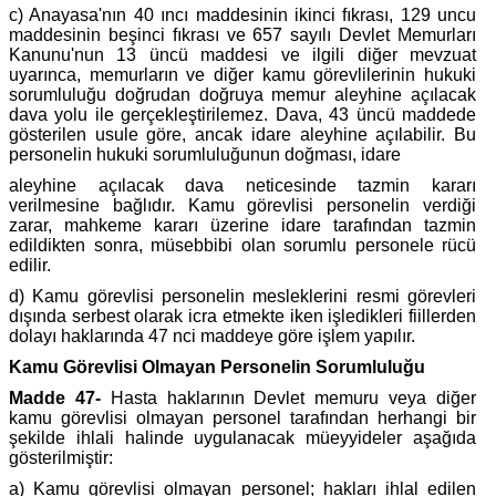
c) Anayasa'nın 40 ıncı maddesinin ikinci fıkrası, 129 uncu
maddesinin beşinci fıkrası ve 657 sayılı Devlet Memurları
Kanunu'nun 13 üncü maddesi ve ilgili diğer mevzuat
uyarınca, memurların ve diğer kamu görevlilerinin hukuki
sorumluluğu doğrudan doğruya memur aleyhine açılacak
dava yolu ile gerçekleştirilemez. Dava, 43 üncü maddede
gösterilen usule göre, ancak idare aleyhine açılabilir. Bu
personelin hukuki sorumluluğunun doğması, idare
aleyhine açılacak dava neticesinde tazmin kararı
verilmesine bağlıdır. Kamu görevlisi personelin verdiği
zarar, mahkeme kararı üzerine idare tarafından tazmin
edildikten sonra, müsebbibi olan sorumlu personele rücü
edilir.
d) Kamu görevlisi personelin mesleklerini resmi görevleri
dışında serbest olarak icra etmekte iken işledikleri fiillerden
dolayı haklarında 47 nci maddeye göre işlem yapılır.
Kamu Görevlisi Olmayan Personelin Sorumluluğu
Madde 47-
Hasta haklarının Devlet memuru veya diğer
kamu görevlisi olmayan personel tarafından herhangi bir
şekilde ihlali halinde uygulanacak müeyyideler aşağıda
gösterilmiştir:
a) Kamu görevlisi olmayan personel; hakları ihlal edilen