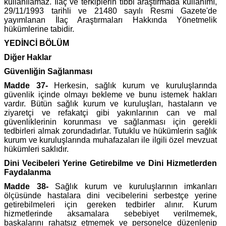
kullanılamaz. İlaç ve terkiplerin tıbbi araştırmada kullanımı,
29/11/1993 tarihli ve 21480 sayılı Resmi Gazete'de
yayımlanan İlaç Araştırmaları Hakkında Yönetmelik
hükümlerine tabidir.
YEDİNCİ BÖLÜM
Diğer Haklar
Güvenliğin Sağlanması
Madde 37-
Herkesin, sağlık kurum ve kuruluşlarında
güvenlik içinde olmayı bekleme ve bunu istemek hakları
vardır. Bütün sağlık kurum ve kuruluşları, hastaların ve
ziyaretçi ve refakatçi gibi yakınlarının can ve mal
güvenliklerinin korunması ve sağlanması için gerekli
tedbirleri almak zorundadırlar. Tutuklu ve hükümlerin sağlık
kurum ve kuruluşlarında muhafazaları ile ilgili özel mevzuat
hükümleri saklıdır.
Dini Vecibeleri Yerine Getirebilme ve Dini Hizmetlerden
Faydalanma
Madde 38-
Sağlık kurum ve kuruluşlarının imkanları
ölçüsünde hastalara dini vecibelerini serbestçe yerine
getirebilmeleri için gereken tedbirler alınır. Kurum
hizmetlerinde aksamalara sebebiyet verilmemek,
başkalarını rahatsız etmemek ve personelce düzenlenip