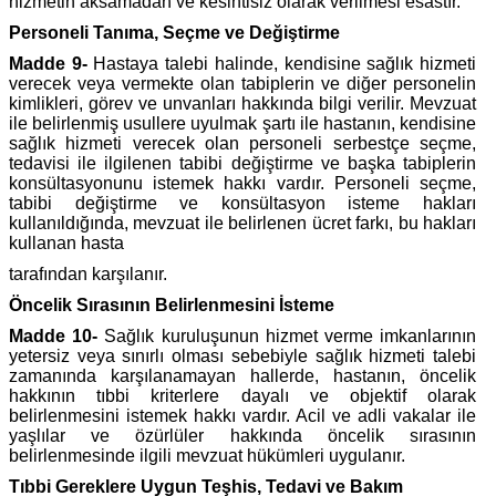
hizmetin aksamadan ve kesintisiz olarak verilmesi esastır.
Personeli Tanıma, Seçme ve Değiştirme
Madde 9-
Hastaya talebi halinde, kendisine sağlık hizmeti
verecek veya vermekte olan tabiplerin ve diğer personelin
kimlikleri, görev ve unvanları hakkında bilgi verilir. Mevzuat
ile belirlenmiş usullere uyulmak şartı ile hastanın, kendisine
sağlık hizmeti verecek olan personeli serbestçe seçme,
tedavisi ile ilgilenen tabibi değiştirme ve başka tabiplerin
konsültasyonunu istemek hakkı vardır. Personeli seçme,
tabibi değiştirme ve konsültasyon isteme hakları
kullanıldığında, mevzuat ile belirlenen ücret farkı, bu hakları
kullanan hasta
tarafından karşılanır.
Öncelik Sırasının Belirlenmesini İsteme
Madde 10-
Sağlık kuruluşunun hizmet verme imkanlarının
yetersiz veya sınırlı olması sebebiyle sağlık hizmeti talebi
zamanında karşılanamayan hallerde, hastanın, öncelik
hakkının tıbbi kriterlere dayalı ve objektif olarak
belirlenmesini istemek hakkı vardır. Acil ve adli vakalar ile
yaşlılar ve özürlüler hakkında öncelik sırasının
belirlenmesinde ilgili mevzuat hükümleri uygulanır.
Tıbbi Gereklere Uygun Teşhis, Tedavi ve Bakım