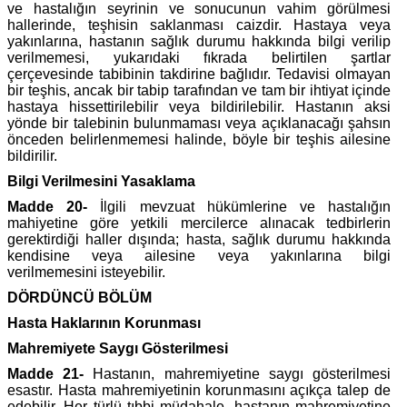
ve hastalığın seyrinin ve sonucunun vahim görülmesi
hallerinde, teşhisin saklanması caizdir. Hastaya veya
yakınlarına, hastanın sağlık durumu hakkında bilgi verilip
verilmemesi, yukarıdaki fıkrada belirtilen şartlar
çerçevesinde tabibinin takdirine bağlıdır. Tedavisi olmayan
bir teşhis, ancak bir tabip tarafından ve tam bir ihtiyat içinde
hastaya hissettirilebilir veya bildirilebilir. Hastanın aksi
yönde bir talebinin bulunmaması veya açıklanacağı şahsın
önceden belirlenmemesi halinde, böyle bir teşhis ailesine
bildirilir.
Bilgi Verilmesini Yasaklama
Madde 20-
İlgili mevzuat hükümlerine ve hastalığın
mahiyetine göre yetkili mercilerce alınacak tedbirlerin
gerektirdiği haller dışında; hasta, sağlık durumu hakkında
kendisine veya ailesine veya yakınlarına bilgi
verilmemesini isteyebilir.
DÖRDÜNCÜ BÖLÜM
Hasta Haklarının Korunması
Mahremiyete Saygı Gösterilmesi
Madde 21-
Hastanın, mahremiyetine saygı gösterilmesi
esastır. Hasta mahremiyetinin korunmasını açıkça talep de
edebilir. Her türlü tıbbi müdahale, hastanın mahremiyetine