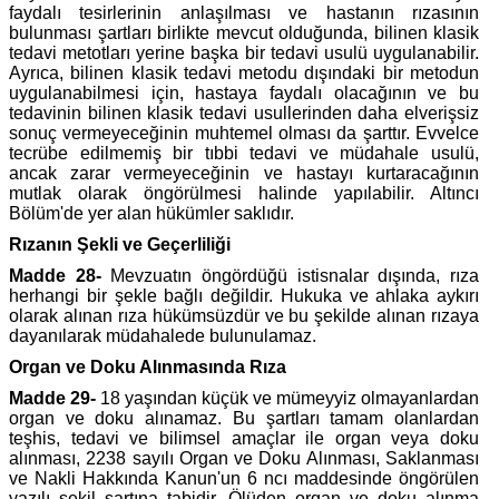
faydalı tesirlerinin anlaşılması ve hastanın rızasının
bulunması şartları birlikte mevcut olduğunda, bilinen klasik
tedavi metotları yerine başka bir tedavi usulü uygulanabilir.
Ayrıca, bilinen klasik tedavi metodu dışındaki bir metodun
uygulanabilmesi için, hastaya faydalı olacağının ve bu
tedavinin bilinen klasik tedavi usullerinden daha elverişsiz
sonuç vermeyeceğinin muhtemel olması da şarttır. Evvelce
tecrübe edilmemiş bir tıbbi tedavi ve müdahale usulü,
ancak zarar vermeyeceğinin ve hastayı kurtaracağının
mutlak olarak öngörülmesi halinde yapılabilir. Altıncı
Bölüm'de yer alan hükümler saklıdır.
Rızanın Şekli ve Geçerliliği
Madde 28-
Mevzuatın öngördüğü istisnalar dışında, rıza
herhangi bir şekle bağlı değildir. Hukuka ve ahlaka aykırı
olarak alınan rıza hükümsüzdür ve bu şekilde alınan rızaya
dayanılarak müdahalede bulunulamaz.
Organ ve Doku Alınmasında Rıza
Madde 29-
18 yaşından küçük ve mümeyyiz olmayanlardan
organ ve doku alınamaz. Bu şartları tamam olanlardan
teşhis, tedavi ve bilimsel amaçlar ile organ veya doku
alınması, 2238 sayılı Organ ve Doku Alınması, Saklanması
ve Nakli Hakkında Kanun'un 6 ncı maddesinde öngörülen
yazılı şekil şartına tabidir. Ölüden organ ve doku alınma