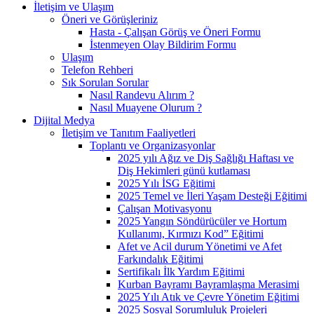
İletişim ve Ulaşım
Öneri ve Görüşleriniz
Hasta - Çalışan Görüş ve Öneri Formu
İstenmeyen Olay Bildirim Formu
Ulaşım
Telefon Rehberi
Sık Sorulan Sorular
Nasıl Randevu Alırım ?
Nasıl Muayene Olurum ?
Dijital Medya
İletişim ve Tanıtım Faaliyetleri
Toplantı ve Organizasyonlar
2025 yılı Ağız ve Diş Sağlığı Haftası ve
Diş Hekimleri günü kutlaması
2025 Yılı İSG Eğitimi
2025 Temel ve İleri Yaşam Desteği Eğitimi
Çalışan Motivasyonu
2025 Yangın Söndürücüler ve Hortum
Kullanımı, Kırmızı Kod” Eğitimi
Afet ve Acil durum Yönetimi ve Afet
Farkındalık Eğitimi
Sertifikalı İlk Yardım Eğitimi
Kurban Bayramı Bayramlaşma Merasimi
2025 Yılı Atık ve Çevre Yönetim Eğitimi
2025 Sosyal Sorumluluk Projeleri