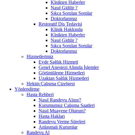
Klnikten Haberler
Nasıl Gidilir ?
Sıkça Sorulan Sorular
Doktorlarımız
Restoratif Diş Tedavisi
Klinik Hakkında
Klnikten Haberler
Nasıl Gidilir ?
Sıkça Sorulan Sorular
Doktorlarımız
Hizmetlerimiz
Evde Sağlık Hizmeti
Genel Anestezi Altında İşlemler
Görüntüleme Hizmetleri
Uzaktan Sağlık Hizmetleri
Hekim Çalışma Çizelgesi
Yönlendirme
Hasta Rehberi
Nasıl Randevu Alınır?
Kurumumuz Çalışma Saatleri
Nasıl Muayene Olurum?
Hasta Hakları
Randevu Verme Süreleri
Anlaşmalı Kurumlar
Randevu Al