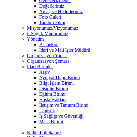
Genel Hizmetler
Değerlerimiz
Amaç ve Hedeflerimiz
Foto Galeri
Tanıtım Filmi
Misyonumuz/Vizyonumuz
İl Sağlık Müdürümüz
Yönetim
Başhekim
İdari ve Mali İşler Müdürü
Organizasyon Yapısı
Organizasyon Şeması
İdari Birimler
Arşiv
Ayniyat Depo Birimi
Bilgi İşlem Birimi
Disiplin Birimi
Eğitim Birimi
Hasta Hakları
İletişim ve Tanıtım Birimi
İstatistik
İş Sağlığı ve Güvenliği
Maaş Birimi
Kalite Politikamız