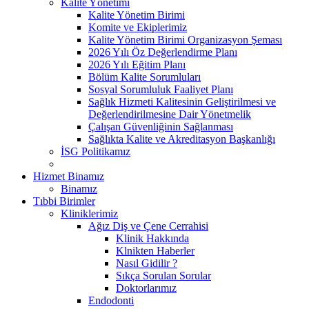
Kalite Yönetimi
Kalite Yönetim Birimi
Komite ve Ekiplerimiz
Kalite Yönetim Birimi Organizasyon Şeması
2026 Yılı Öz Değerlendirme Planı
2026 Yılı Eğitim Planı
Bölüm Kalite Sorumluları
Sosyal Sorumluluk Faaliyet Planı
Sağlık Hizmeti Kalitesinin Geliştirilmesi ve
Değerlendirilmesine Dair Yönetmelik
Çalışan Güvenliğinin Sağlanması
Sağlıkta Kalite ve Akreditasyon Başkanlığı
İSG Politikamız
Hizmet Binamız
Binamız
Tıbbi Birimler
Kliniklerimiz
Ağız Diş ve Çene Cerrahisi
Klinik Hakkında
Klnikten Haberler
Nasıl Gidilir ?
Sıkça Sorulan Sorular
Doktorlarımız
Endodonti