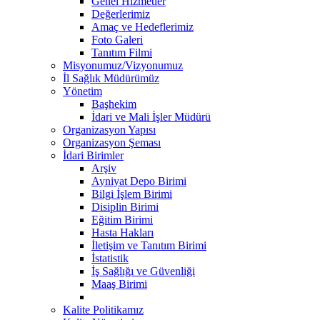
Genel Hizmetler
Değerlerimiz
Amaç ve Hedeflerimiz
Foto Galeri
Tanıtım Filmi
Misyonumuz/Vizyonumuz
İl Sağlık Müdürümüz
Yönetim
Başhekim
İdari ve Mali İşler Müdürü
Organizasyon Yapısı
Organizasyon Şeması
İdari Birimler
Arşiv
Ayniyat Depo Birimi
Bilgi İşlem Birimi
Disiplin Birimi
Eğitim Birimi
Hasta Hakları
İletişim ve Tanıtım Birimi
İstatistik
İş Sağlığı ve Güvenliği
Maaş Birimi
Kalite Politikamız