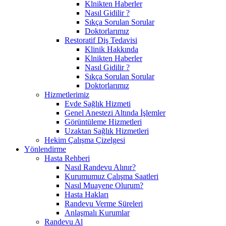
Klnikten Haberler
Nasıl Gidilir ?
Sıkça Sorulan Sorular
Doktorlarımız
Restoratif Diş Tedavisi
Klinik Hakkında
Klnikten Haberler
Nasıl Gidilir ?
Sıkça Sorulan Sorular
Doktorlarımız
Hizmetlerimiz
Evde Sağlık Hizmeti
Genel Anestezi Altında İşlemler
Görüntüleme Hizmetleri
Uzaktan Sağlık Hizmetleri
Hekim Çalışma Çizelgesi
Yönlendirme
Hasta Rehberi
Nasıl Randevu Alınır?
Kurumumuz Çalışma Saatleri
Nasıl Muayene Olurum?
Hasta Hakları
Randevu Verme Süreleri
Anlaşmalı Kurumlar
Randevu Al