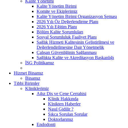
Kalite Yönetimi
Kalite Yönetim Birimi
Komite ve Ekiplerimiz
Kalite Yönetim Birimi Organizasyon Şeması
2026 Yılı Öz Değerlendirme Planı
2026 Yılı Eğitim Planı
Bölüm Kalite Sorumluları
Sosyal Sorumluluk Faaliyet Planı
Sağlık Hizmeti Kalitesinin Geliştirilmesi ve
Değerlendirilmesine Dair Yönetmelik
Çalışan Güvenliğinin Sağlanması
Sağlıkta Kalite ve Akreditasyon Başkanlığı
İSG Politikamız
Hizmet Binamız
Binamız
Tıbbi Birimler
Kliniklerimiz
Ağız Diş ve Çene Cerrahisi
Klinik Hakkında
Klnikten Haberler
Nasıl Gidilir ?
Sıkça Sorulan Sorular
Doktorlarımız
Endodonti