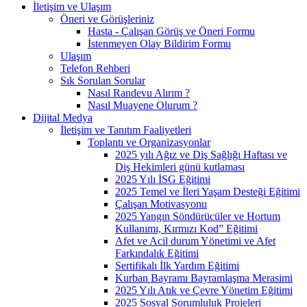
İletişim ve Ulaşım
Öneri ve Görüşleriniz
Hasta - Çalışan Görüş ve Öneri Formu
İstenmeyen Olay Bildirim Formu
Ulaşım
Telefon Rehberi
Sık Sorulan Sorular
Nasıl Randevu Alırım ?
Nasıl Muayene Olurum ?
Dijital Medya
İletişim ve Tanıtım Faaliyetleri
Toplantı ve Organizasyonlar
2025 yılı Ağız ve Diş Sağlığı Haftası ve
Diş Hekimleri günü kutlaması
2025 Yılı İSG Eğitimi
2025 Temel ve İleri Yaşam Desteği Eğitimi
Çalışan Motivasyonu
2025 Yangın Söndürücüler ve Hortum
Kullanımı, Kırmızı Kod” Eğitimi
Afet ve Acil durum Yönetimi ve Afet
Farkındalık Eğitimi
Sertifikalı İlk Yardım Eğitimi
Kurban Bayramı Bayramlaşma Merasimi
2025 Yılı Atık ve Çevre Yönetim Eğitimi
2025 Sosyal Sorumluluk Projeleri