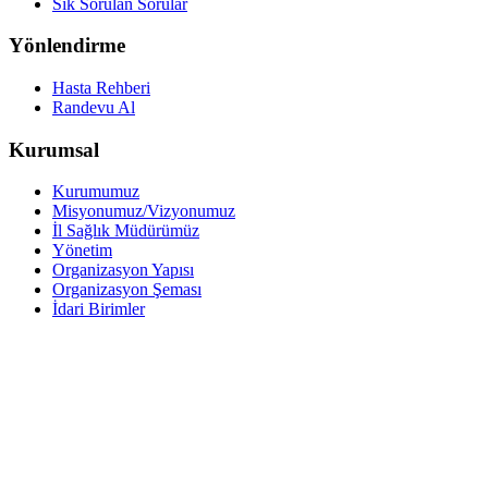
Sık Sorulan Sorular
Yönlendirme
Hasta Rehberi
Randevu Al
Kurumsal
Kurumumuz
Misyonumuz/Vizyonumuz
İl Sağlık Müdürümüz
Yönetim
Organizasyon Yapısı
Organizasyon Şeması
İdari Birimler