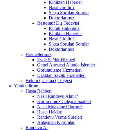
Klnikten Haberler
Nasıl Gidilir ?
Sıkça Sorulan Sorular
Doktorlarımız
Restoratif Diş Tedavisi
Klinik Hakkında
Klnikten Haberler
Nasıl Gidilir ?
Sıkça Sorulan Sorular
Doktorlarımız
Hizmetlerimiz
Evde Sağlık Hizmeti
Genel Anestezi Altında İşlemler
Görüntüleme Hizmetleri
Uzaktan Sağlık Hizmetleri
Hekim Çalışma Çizelgesi
Yönlendirme
Hasta Rehberi
Nasıl Randevu Alınır?
Kurumumuz Çalışma Saatleri
Nasıl Muayene Olurum?
Hasta Hakları
Randevu Verme Süreleri
Anlaşmalı Kurumlar
Randevu Al