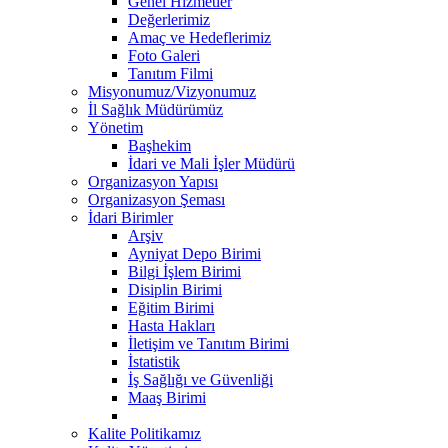
Genel Hizmetler
Değerlerimiz
Amaç ve Hedeflerimiz
Foto Galeri
Tanıtım Filmi
Misyonumuz/Vizyonumuz
İl Sağlık Müdürümüz
Yönetim
Başhekim
İdari ve Mali İşler Müdürü
Organizasyon Yapısı
Organizasyon Şeması
İdari Birimler
Arşiv
Ayniyat Depo Birimi
Bilgi İşlem Birimi
Disiplin Birimi
Eğitim Birimi
Hasta Hakları
İletişim ve Tanıtım Birimi
İstatistik
İş Sağlığı ve Güvenliği
Maaş Birimi
Kalite Politikamız