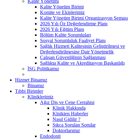
Kalite Yönetimi
Kalite Yönetim Birimi
Komite ve Ekiplerimiz
Kalite Yönetim Birimi Organizasyon Şeması
2026 Yılı Öz Değerlendirme Planı
2026 Yılı Eğitim Planı
Bölüm Kalite Sorumluları
Sosyal Sorumluluk Faaliyet Planı
Sağlık Hizmeti Kalitesinin Geliştirilmesi ve
Değerlendirilmesine Dair Yönetmelik
Çalışan Güvenliğinin Sağlanması
Sağlıkta Kalite ve Akreditasyon Başkanlığı
İSG Politikamız
Hizmet Binamız
Binamız
Tıbbi Birimler
Kliniklerimiz
Ağız Diş ve Çene Cerrahisi
Klinik Hakkında
Klnikten Haberler
Nasıl Gidilir ?
Sıkça Sorulan Sorular
Doktorlarımız
Endodonti