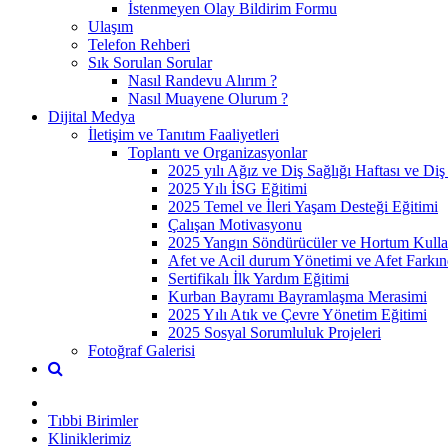
İstenmeyen Olay Bildirim Formu
Ulaşım
Telefon Rehberi
Sık Sorulan Sorular
Nasıl Randevu Alırım ?
Nasıl Muayene Olurum ?
Dijital Medya
İletişim ve Tanıtım Faaliyetleri
Toplantı ve Organizasyonlar
2025 yılı Ağız ve Diş Sağlığı Haftası ve Di
2025 Yılı İSG Eğitimi
2025 Temel ve İleri Yaşam Desteği Eğitimi
Çalışan Motivasyonu
2025 Yangın Söndürücüler ve Hortum Kulla
Afet ve Acil durum Yönetimi ve Afet Farkın
Sertifikalı İlk Yardım Eğitimi
Kurban Bayramı Bayramlaşma Merasimi
2025 Yılı Atık ve Çevre Yönetim Eğitimi
2025 Sosyal Sorumluluk Projeleri
Fotoğraf Galerisi
Tıbbi Birimler
Kliniklerimiz