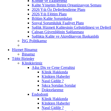
Komite ve Ekiplerimiz
Kalite Yönetim Birimi Organizasyon Şeması
2026 Yılı Öz Değerlendirme Planı
2026 Yılı Eğitim Planı
Bölüm Kalite Sorumluları
Sosyal Sorumluluk Faaliyet Planı
Sağlık Hizmeti Kalitesinin Geliştirilmesi ve Değer
Çalışan Güvenliğinin Sağlanması
Sağlıkta Kalite ve Akreditasyon Başkanlığı
İSG Politikamız
Hizmet Binamız
Binamız
Tıbbi Birimler
Kliniklerimiz
Ağız Diş ve Çene Cerrahisi
Klinik Hakkında
Klnikten Haberler
Nasıl Gidilir ?
Sıkça Sorulan Sorular
Doktorlarımız
Endodonti
Klinik Hakkında
Klnikten Haberler
Nasıl Gidilir ?