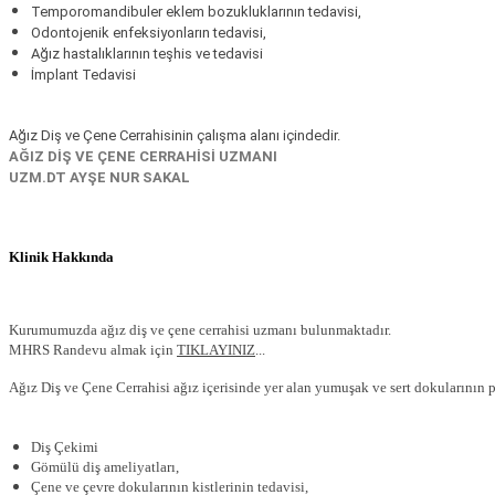
Temporomandibuler eklem bozukluklarının tedavisi,
Odontojenik enfeksiyonların tedavisi,
Ağız hastalıklarının teşhis ve tedavisi
İmplant Tedavisi
Ağız Diş ve Çene Cerrahisinin çalışma alanı içindedir.
AĞIZ DİŞ VE ÇENE CERRAHİSİ UZMANI
UZM.DT AYŞE NUR SAKAL
Klinik Hakkında
Kurumumuzda ağız diş ve çene cerrahisi uzmanı bulunmaktadır.
MHRS Randevu almak için
TIKLAYINIZ
...
Ağız Diş ve Çene Cerrahisi ağız içerisinde yer alan yumuşak ve sert dokularının pa
Diş Çekimi
Gömülü diş ameliyatları,
Çene ve çevre dokularının kistlerinin tedavisi,