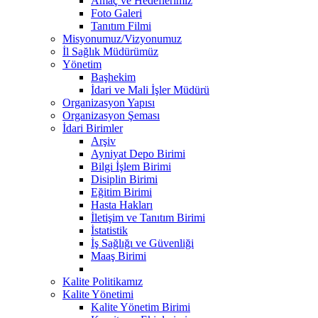
Amaç ve Hedeflerimiz
Foto Galeri
Tanıtım Filmi
Misyonumuz/Vizyonumuz
İl Sağlık Müdürümüz
Yönetim
Başhekim
İdari ve Mali İşler Müdürü
Organizasyon Yapısı
Organizasyon Şeması
İdari Birimler
Arşiv
Ayniyat Depo Birimi
Bilgi İşlem Birimi
Disiplin Birimi
Eğitim Birimi
Hasta Hakları
İletişim ve Tanıtım Birimi
İstatistik
İş Sağlığı ve Güvenliği
Maaş Birimi
Kalite Politikamız
Kalite Yönetimi
Kalite Yönetim Birimi