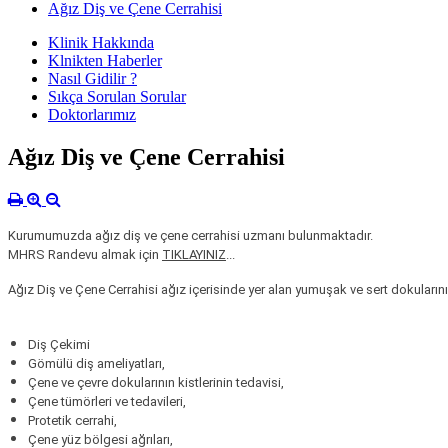
Ağız Diş ve Çene Cerrahisi
Klinik Hakkında
Klnikten Haberler
Nasıl Gidilir ?
Sıkça Sorulan Sorular
Doktorlarımız
Ağız Diş ve Çene Cerrahisi
Kurumumuzda ağız diş ve çene cerrahisi uzmanı bulunmaktadır.
MHRS Randevu almak için
TIKLAYINIZ
...
Ağız Diş ve Çene Cerrahisi ağız içerisinde yer alan yumuşak ve sert dokularının p
Diş Çekimi
Gömülü diş ameliyatları,
Çene ve çevre dokularının kistlerinin tedavisi,
Çene tümörleri ve tedavileri,
Protetik cerrahi,
Çene yüz bölgesi ağrıları,