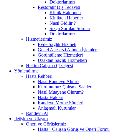
Doktorlarımız
Restoratif Diş Tedavisi
Klinik Hakkında
Klnikten Haberler
Nasıl Gidilir ?
Sıkça Sorulan Sorular
Doktorlarımız
Hizmetlerimiz
Evde Sağlık Hizmeti
Genel Anestezi Altında İşlemler
Görüntüleme Hizmetleri
Uzaktan Sağlık Hizmetleri
Hekim Çalışma Çizelgesi
Yönlendirme
Hasta Rehberi
Nasıl Randevu Alınır?
Kurumumuz Çalışma Saatleri
Nasıl Muayene Olurum?
Hasta Hakları
Randevu Verme Süreleri
Anlaşmalı Kurumlar
Randevu Al
İletişim ve Ulaşım
Öneri ve Görüşleriniz
Hasta - Çalışan Görüş ve Öneri Formu