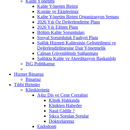
Kalite Yönetimi
Kalite Yönetim Birimi
Komite ve Ekiplerimiz
Kalite Yönetim Birimi Organizasyon Şeması
2026 Yılı Öz Değerlendirme Planı
2026 Yılı Eğitim Planı
Bölüm Kalite Sorumluları
Sosyal Sorumluluk Faaliyet Planı
Sağlık Hizmeti Kalitesinin Geliştirilmesi ve
Değerlendirilmesine Dair Yönetmelik
Çalışan Güvenliğinin Sağlanması
Sağlıkta Kalite ve Akreditasyon Başkanlığı
İSG Politikamız
Hizmet Binamız
Binamız
Tıbbi Birimler
Kliniklerimiz
Ağız Diş ve Çene Cerrahisi
Klinik Hakkında
Klnikten Haberler
Nasıl Gidilir ?
Sıkça Sorulan Sorular
Doktorlarımız
Endodonti