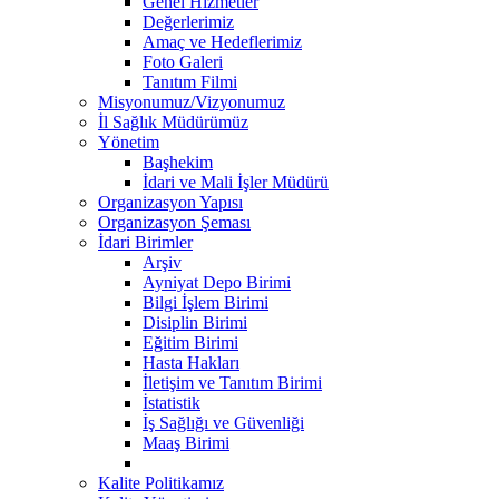
Genel Hizmetler
Değerlerimiz
Amaç ve Hedeflerimiz
Foto Galeri
Tanıtım Filmi
Misyonumuz/Vizyonumuz
İl Sağlık Müdürümüz
Yönetim
Başhekim
İdari ve Mali İşler Müdürü
Organizasyon Yapısı
Organizasyon Şeması
İdari Birimler
Arşiv
Ayniyat Depo Birimi
Bilgi İşlem Birimi
Disiplin Birimi
Eğitim Birimi
Hasta Hakları
İletişim ve Tanıtım Birimi
İstatistik
İş Sağlığı ve Güvenliği
Maaş Birimi
Kalite Politikamız