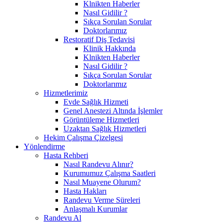
Klnikten Haberler
Nasıl Gidilir ?
Sıkça Sorulan Sorular
Doktorlarımız
Restoratif Diş Tedavisi
Klinik Hakkında
Klnikten Haberler
Nasıl Gidilir ?
Sıkça Sorulan Sorular
Doktorlarımız
Hizmetlerimiz
Evde Sağlık Hizmeti
Genel Anestezi Altında İşlemler
Görüntüleme Hizmetleri
Uzaktan Sağlık Hizmetleri
Hekim Çalışma Çizelgesi
Yönlendirme
Hasta Rehberi
Nasıl Randevu Alınır?
Kurumumuz Çalışma Saatleri
Nasıl Muayene Olurum?
Hasta Hakları
Randevu Verme Süreleri
Anlaşmalı Kurumlar
Randevu Al