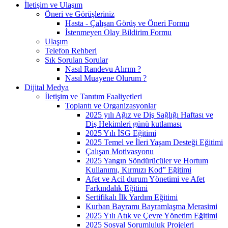
İletişim ve Ulaşım
Öneri ve Görüşleriniz
Hasta - Çalışan Görüş ve Öneri Formu
İstenmeyen Olay Bildirim Formu
Ulaşım
Telefon Rehberi
Sık Sorulan Sorular
Nasıl Randevu Alırım ?
Nasıl Muayene Olurum ?
Dijital Medya
İletişim ve Tanıtım Faaliyetleri
Toplantı ve Organizasyonlar
2025 yılı Ağız ve Diş Sağlığı Haftası ve
Diş Hekimleri günü kutlaması
2025 Yılı İSG Eğitimi
2025 Temel ve İleri Yaşam Desteği Eğitimi
Çalışan Motivasyonu
2025 Yangın Söndürücüler ve Hortum
Kullanımı, Kırmızı Kod” Eğitimi
Afet ve Acil durum Yönetimi ve Afet
Farkındalık Eğitimi
Sertifikalı İlk Yardım Eğitimi
Kurban Bayramı Bayramlaşma Merasimi
2025 Yılı Atık ve Çevre Yönetim Eğitimi
2025 Sosyal Sorumluluk Projeleri