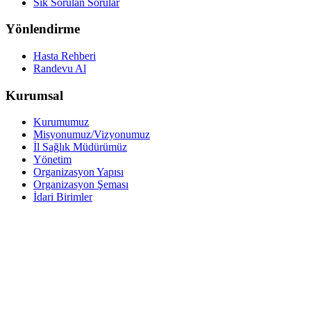
Sık Sorulan Sorular
Yönlendirme
Hasta Rehberi
Randevu Al
Kurumsal
Kurumumuz
Misyonumuz/Vizyonumuz
İl Sağlık Müdürümüz
Yönetim
Organizasyon Yapısı
Organizasyon Şeması
İdari Birimler