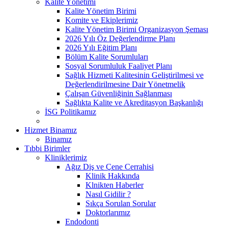
Kalite Yönetimi
Kalite Yönetim Birimi
Komite ve Ekiplerimiz
Kalite Yönetim Birimi Organizasyon Şeması
2026 Yılı Öz Değerlendirme Planı
2026 Yılı Eğitim Planı
Bölüm Kalite Sorumluları
Sosyal Sorumluluk Faaliyet Planı
Sağlık Hizmeti Kalitesinin Geliştirilmesi ve
Değerlendirilmesine Dair Yönetmelik
Çalışan Güvenliğinin Sağlanması
Sağlıkta Kalite ve Akreditasyon Başkanlığı
İSG Politikamız
Hizmet Binamız
Binamız
Tıbbi Birimler
Kliniklerimiz
Ağız Diş ve Çene Cerrahisi
Klinik Hakkında
Klnikten Haberler
Nasıl Gidilir ?
Sıkça Sorulan Sorular
Doktorlarımız
Endodonti