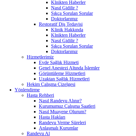
Klnikten Haberler
Nasıl Gidilir ?
Sıkça Sorulan Sorular
Doktorlarımız
Restoratif Diş Tedavisi
Klinik Hakkında
Klnikten Haberler
Nasıl Gidilir ?
Sıkça Sorulan Sorular
Doktorlarımız
Hizmetlerimiz
Evde Sağlık Hizmeti
Genel Anestezi Altında İşlemler
Görüntüleme Hizmetleri
Uzaktan Sağlık Hizmetleri
Hekim Çalışma Çizelgesi
Yönlendirme
Hasta Rehberi
Nasıl Randevu Alınır?
Kurumumuz Çalışma Saatleri
Nasıl Muayene Olurum?
Hasta Hakları
Randevu Verme Süreleri
Anlaşmalı Kurumlar
Randevu Al