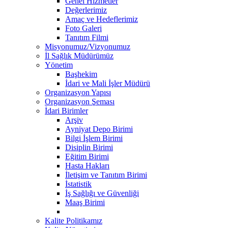
Genel Hizmetler
Değerlerimiz
Amaç ve Hedeflerimiz
Foto Galeri
Tanıtım Filmi
Misyonumuz/Vizyonumuz
İl Sağlık Müdürümüz
Yönetim
Başhekim
İdari ve Mali İşler Müdürü
Organizasyon Yapısı
Organizasyon Şeması
İdari Birimler
Arşiv
Ayniyat Depo Birimi
Bilgi İşlem Birimi
Disiplin Birimi
Eğitim Birimi
Hasta Hakları
İletişim ve Tanıtım Birimi
İstatistik
İş Sağlığı ve Güvenliği
Maaş Birimi
Kalite Politikamız