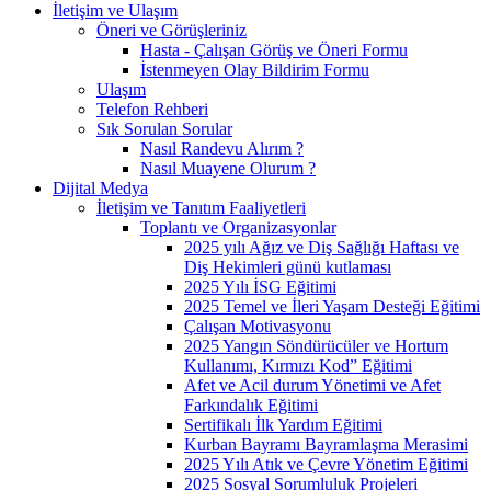
İletişim ve Ulaşım
Öneri ve Görüşleriniz
Hasta - Çalışan Görüş ve Öneri Formu
İstenmeyen Olay Bildirim Formu
Ulaşım
Telefon Rehberi
Sık Sorulan Sorular
Nasıl Randevu Alırım ?
Nasıl Muayene Olurum ?
Dijital Medya
İletişim ve Tanıtım Faaliyetleri
Toplantı ve Organizasyonlar
2025 yılı Ağız ve Diş Sağlığı Haftası ve
Diş Hekimleri günü kutlaması
2025 Yılı İSG Eğitimi
2025 Temel ve İleri Yaşam Desteği Eğitimi
Çalışan Motivasyonu
2025 Yangın Söndürücüler ve Hortum
Kullanımı, Kırmızı Kod” Eğitimi
Afet ve Acil durum Yönetimi ve Afet
Farkındalık Eğitimi
Sertifikalı İlk Yardım Eğitimi
Kurban Bayramı Bayramlaşma Merasimi
2025 Yılı Atık ve Çevre Yönetim Eğitimi
2025 Sosyal Sorumluluk Projeleri