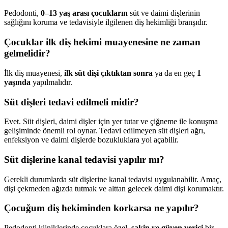
Pedodonti,
0–13 yaş arası çocukların
süt ve daimi dişlerinin
sağlığını koruma ve tedavisiyle ilgilenen diş hekimliği branşıdır.
Çocuklar ilk diş hekimi muayenesine ne zaman
gelmelidir?
İlk diş muayenesi,
ilk süt dişi çıktıktan sonra
ya da en geç
1
yaşında
yapılmalıdır.
Süt dişleri tedavi edilmeli midir?
Evet. Süt dişleri, daimi dişler için yer tutar ve çiğneme ile konuşma
gelişiminde önemli rol oynar. Tedavi edilmeyen süt dişleri ağrı,
enfeksiyon ve daimi dişlerde bozukluklara yol açabilir.
Süt dişlerine kanal tedavisi yapılır mı?
Gerekli durumlarda süt dişlerine kanal tedavisi uygulanabilir. Amaç,
dişi çekmeden ağızda tutmak ve alttan gelecek daimi dişi korumaktır.
Çocuğum diş hekiminden korkarsa ne yapılır?
Pedodonti kliniklerinde çocuklara özel,
sakin ve güven verici
bir