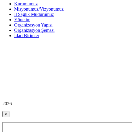
Kurumumuz
Misyonumuz/Vizyonumuz
İl Sağlık Müdürümüz
Yönetim
Organizasyon Yapısı
Organizasyon Şeması
İdari Birimler
2026
×