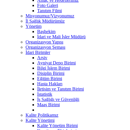
Amaç ve Hedeflerimiz
Foto Galeri
Tanıtım Filmi
Misyonumuz/Vizyonumuz
İl Sağlık Müdürümüz
Yönetim
Başhekim
İdari ve Mali İşler Müdürü
Organizasyon Yapısı
Organizasyon Şeması
İdari Birimler
Arşiv
Ayniyat Depo Birimi
Bilgi İşlem Birimi
Disiplin Birimi
Eğitim Birimi
Hasta Hakları
İletişim ve Tanıtım Birimi
İstatistik
İş Sağlığı ve Güvenliği
Maaş Birimi
Kalite Politikamız
Kalite Yönetimi
Kalite Yönetim Birimi