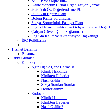
Komite ve Ekiplerimiz
Kalite Yönetim Birimi Organizasyon Şeması
2026 Yılı Öz Değerlendirme Planı
2026 Yılı Eğitim Planı
Bölüm Kalite Sorumluları
Sosyal Sorumluluk Faaliyet Planı
Sağlık Hizmeti Kalitesinin Geliştirilmesi ve Değer
Çalışan Güvenliğinin Sağlanması
Sağlıkta Kalite ve Akreditasyon Başkanlığı
İSG Politikamız
Hizmet Binamız
Binamız
Tıbbi Birimler
Kliniklerimiz
Ağız Diş ve Çene Cerrahisi
Klinik Hakkında
Klnikten Haberler
Nasıl Gidilir ?
Sıkça Sorulan Sorular
Doktorlarımız
Endodonti
Klinik Hakkında
Klnikten Haberler
Nasıl Gidilir ?