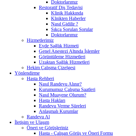
Doktorlarımız
Restoratif Diş Tedavisi
Klinik Hakkında
Klnikten Haberler
Nasıl Gidilir ?
Sıkça Sorulan Sorular
Doktorlarımız
Hizmetlerimiz
Evde Sağlık Hizmeti
Genel Anestezi Altında İşlemler
Görüntüleme Hizmetleri
Uzaktan Sağlık Hizmetleri
Hekim Çalışma Çizelgesi
Yönlendirme
Hasta Rehberi
Nasıl Randevu Alınır?
Kurumumuz Çalışma Saatleri
Nasıl Muayene Olurum?
Hasta Hakları
Randevu Verme Süreleri
Anlaşmalı Kurumlar
Randevu Al
İletişim ve Ulaşım
Öneri ve Görüşleriniz
Hasta - Çalışan Görüş ve Öneri Formu