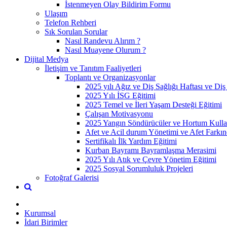
İstenmeyen Olay Bildirim Formu
Ulaşım
Telefon Rehberi
Sık Sorulan Sorular
Nasıl Randevu Alırım ?
Nasıl Muayene Olurum ?
Dijital Medya
İletişim ve Tanıtım Faaliyetleri
Toplantı ve Organizasyonlar
2025 yılı Ağız ve Diş Sağlığı Haftası ve Di
2025 Yılı İSG Eğitimi
2025 Temel ve İleri Yaşam Desteği Eğitimi
Çalışan Motivasyonu
2025 Yangın Söndürücüler ve Hortum Kulla
Afet ve Acil durum Yönetimi ve Afet Farkın
Sertifikalı İlk Yardım Eğitimi
Kurban Bayramı Bayramlaşma Merasimi
2025 Yılı Atık ve Çevre Yönetim Eğitimi
2025 Sosyal Sorumluluk Projeleri
Fotoğraf Galerisi
Kurumsal
İdari Birimler