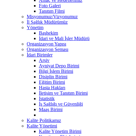
Amaç ve Hedeflerimiz
Foto Galeri
Tanıtım Filmi
Misyonumuz/Vizyonumuz
İl Sağlık Müdürümüz
Yönetim
Başhekim
İdari ve Mali İşler Müdürü
Organizasyon Yapısı
Organizasyon Şeması
İdari Birimler
Arşiv
Ayniyat Depo Birimi
Bilgi İşlem Birimi
Disiplin Birimi
Eğitim Birimi
Hasta Hakları
İletişim ve Tanıtım Birimi
İstatistik
İş Sağlığı ve Güvenliği
Maaş Birimi
Kalite Politikamız
Kalite Yönetimi
Kalite Yönetim Birimi