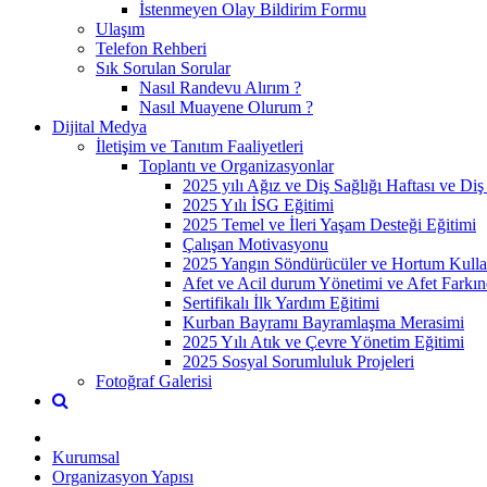
İstenmeyen Olay Bildirim Formu
Ulaşım
Telefon Rehberi
Sık Sorulan Sorular
Nasıl Randevu Alırım ?
Nasıl Muayene Olurum ?
Dijital Medya
İletişim ve Tanıtım Faaliyetleri
Toplantı ve Organizasyonlar
2025 yılı Ağız ve Diş Sağlığı Haftası ve Di
2025 Yılı İSG Eğitimi
2025 Temel ve İleri Yaşam Desteği Eğitimi
Çalışan Motivasyonu
2025 Yangın Söndürücüler ve Hortum Kulla
Afet ve Acil durum Yönetimi ve Afet Farkın
Sertifikalı İlk Yardım Eğitimi
Kurban Bayramı Bayramlaşma Merasimi
2025 Yılı Atık ve Çevre Yönetim Eğitimi
2025 Sosyal Sorumluluk Projeleri
Fotoğraf Galerisi
Kurumsal
Organizasyon Yapısı