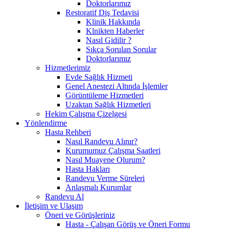
Doktorlarımız
Restoratif Diş Tedavisi
Klinik Hakkında
Klnikten Haberler
Nasıl Gidilir ?
Sıkça Sorulan Sorular
Doktorlarımız
Hizmetlerimiz
Evde Sağlık Hizmeti
Genel Anestezi Altında İşlemler
Görüntüleme Hizmetleri
Uzaktan Sağlık Hizmetleri
Hekim Çalışma Çizelgesi
Yönlendirme
Hasta Rehberi
Nasıl Randevu Alınır?
Kurumumuz Çalışma Saatleri
Nasıl Muayene Olurum?
Hasta Hakları
Randevu Verme Süreleri
Anlaşmalı Kurumlar
Randevu Al
İletişim ve Ulaşım
Öneri ve Görüşleriniz
Hasta - Çalışan Görüş ve Öneri Formu