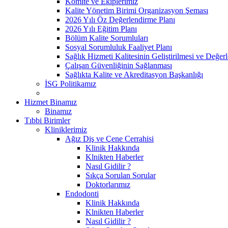
Komite ve Ekiplerimiz
Kalite Yönetim Birimi Organizasyon Şeması
2026 Yılı Öz Değerlendirme Planı
2026 Yılı Eğitim Planı
Bölüm Kalite Sorumluları
Sosyal Sorumluluk Faaliyet Planı
Sağlık Hizmeti Kalitesinin Geliştirilmesi ve Değer
Çalışan Güvenliğinin Sağlanması
Sağlıkta Kalite ve Akreditasyon Başkanlığı
İSG Politikamız
Hizmet Binamız
Binamız
Tıbbi Birimler
Kliniklerimiz
Ağız Diş ve Çene Cerrahisi
Klinik Hakkında
Klnikten Haberler
Nasıl Gidilir ?
Sıkça Sorulan Sorular
Doktorlarımız
Endodonti
Klinik Hakkında
Klnikten Haberler
Nasıl Gidilir ?