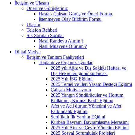
İletişim ve Ulaşım
Öneri ve Görüşleriniz
Hasta - Çalışan Görüş ve Öneri Formu
İstenmeyen Olay Bildirim Formu
Ulaşım
Telefon Rehberi
Sık Sorulan Sorular
Nasıl Randevu Alırım ?
Nasıl Muayene Olurum ?
Dijital Medya
İletişim ve Tanıtım Faaliyetleri
Toplantı ve Organizasyonlar
2025 yılı Ağız ve Diş Sağlığı Haftası ve
Diş Hekimleri günü kutlaması
2025 Yılı İSG Eğitimi
2025 Temel ve İleri Yaşam Desteği Eğitimi
Çalışan Motivasyonu
2025 Yangın Söndürücüler ve Hortum
Kullanımı, Kırmızı Kod” Eğitimi
Afet ve Acil durum Yönetimi ve Afet
Farkındalık Eğitimi
Sertifikalı İlk Yardım Eğitimi
Kurban Bayramı Bayramlaşma Merasimi
2025 Yılı Atık ve Çevre Yönetim Eğitimi
2025 Sosyal Sorumluluk Projeleri