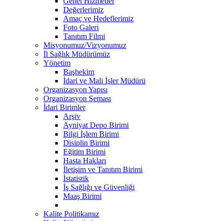
Genel Hizmetler
Değerlerimiz
Amaç ve Hedeflerimiz
Foto Galeri
Tanıtım Filmi
Misyonumuz/Vizyonumuz
İl Sağlık Müdürümüz
Yönetim
Başhekim
İdari ve Mali İşler Müdürü
Organizasyon Yapısı
Organizasyon Şeması
İdari Birimler
Arşiv
Ayniyat Depo Birimi
Bilgi İşlem Birimi
Disiplin Birimi
Eğitim Birimi
Hasta Hakları
İletişim ve Tanıtım Birimi
İstatistik
İş Sağlığı ve Güvenliği
Maaş Birimi
Kalite Politikamız