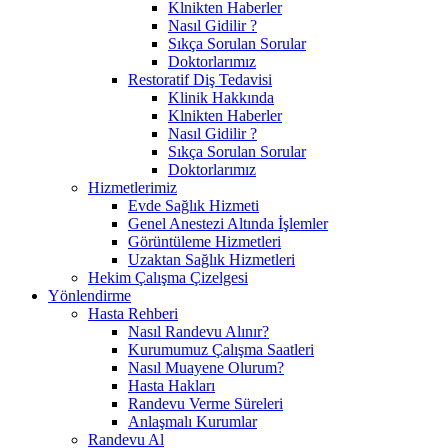
Klnikten Haberler
Nasıl Gidilir ?
Sıkça Sorulan Sorular
Doktorlarımız
Restoratif Diş Tedavisi
Klinik Hakkında
Klnikten Haberler
Nasıl Gidilir ?
Sıkça Sorulan Sorular
Doktorlarımız
Hizmetlerimiz
Evde Sağlık Hizmeti
Genel Anestezi Altında İşlemler
Görüntüleme Hizmetleri
Uzaktan Sağlık Hizmetleri
Hekim Çalışma Çizelgesi
Yönlendirme
Hasta Rehberi
Nasıl Randevu Alınır?
Kurumumuz Çalışma Saatleri
Nasıl Muayene Olurum?
Hasta Hakları
Randevu Verme Süreleri
Anlaşmalı Kurumlar
Randevu Al