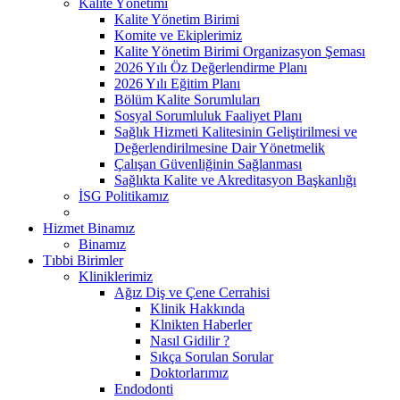
Kalite Yönetimi
Kalite Yönetim Birimi
Komite ve Ekiplerimiz
Kalite Yönetim Birimi Organizasyon Şeması
2026 Yılı Öz Değerlendirme Planı
2026 Yılı Eğitim Planı
Bölüm Kalite Sorumluları
Sosyal Sorumluluk Faaliyet Planı
Sağlık Hizmeti Kalitesinin Geliştirilmesi ve
Değerlendirilmesine Dair Yönetmelik
Çalışan Güvenliğinin Sağlanması
Sağlıkta Kalite ve Akreditasyon Başkanlığı
İSG Politikamız
Hizmet Binamız
Binamız
Tıbbi Birimler
Kliniklerimiz
Ağız Diş ve Çene Cerrahisi
Klinik Hakkında
Klnikten Haberler
Nasıl Gidilir ?
Sıkça Sorulan Sorular
Doktorlarımız
Endodonti