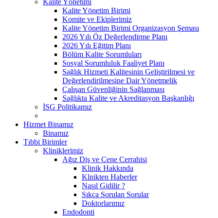
Kalite Yönetimi
Kalite Yönetim Birimi
Komite ve Ekiplerimiz
Kalite Yönetim Birimi Organizasyon Şeması
2026 Yılı Öz Değerlendirme Planı
2026 Yılı Eğitim Planı
Bölüm Kalite Sorumluları
Sosyal Sorumluluk Faaliyet Planı
Sağlık Hizmeti Kalitesinin Geliştirilmesi ve
Değerlendirilmesine Dair Yönetmelik
Çalışan Güvenliğinin Sağlanması
Sağlıkta Kalite ve Akreditasyon Başkanlığı
İSG Politikamız
Hizmet Binamız
Binamız
Tıbbi Birimler
Kliniklerimiz
Ağız Diş ve Çene Cerrahisi
Klinik Hakkında
Klnikten Haberler
Nasıl Gidilir ?
Sıkça Sorulan Sorular
Doktorlarımız
Endodonti