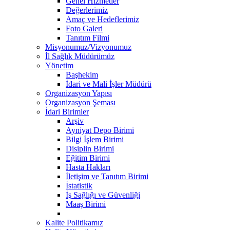
Genel Hizmetler
Değerlerimiz
Amaç ve Hedeflerimiz
Foto Galeri
Tanıtım Filmi
Misyonumuz/Vizyonumuz
İl Sağlık Müdürümüz
Yönetim
Başhekim
İdari ve Mali İşler Müdürü
Organizasyon Yapısı
Organizasyon Şeması
İdari Birimler
Arşiv
Ayniyat Depo Birimi
Bilgi İşlem Birimi
Disiplin Birimi
Eğitim Birimi
Hasta Hakları
İletişim ve Tanıtım Birimi
İstatistik
İş Sağlığı ve Güvenliği
Maaş Birimi
Kalite Politikamız