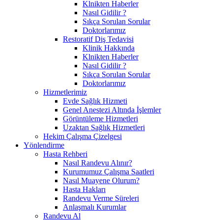
Klnikten Haberler
Nasıl Gidilir ?
Sıkça Sorulan Sorular
Doktorlarımız
Restoratif Diş Tedavisi
Klinik Hakkında
Klnikten Haberler
Nasıl Gidilir ?
Sıkça Sorulan Sorular
Doktorlarımız
Hizmetlerimiz
Evde Sağlık Hizmeti
Genel Anestezi Altında İşlemler
Görüntüleme Hizmetleri
Uzaktan Sağlık Hizmetleri
Hekim Çalışma Çizelgesi
Yönlendirme
Hasta Rehberi
Nasıl Randevu Alınır?
Kurumumuz Çalışma Saatleri
Nasıl Muayene Olurum?
Hasta Hakları
Randevu Verme Süreleri
Anlaşmalı Kurumlar
Randevu Al