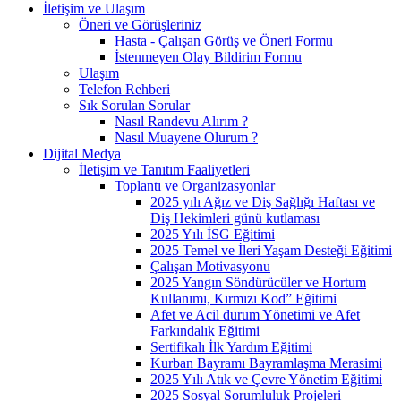
İletişim ve Ulaşım
Öneri ve Görüşleriniz
Hasta - Çalışan Görüş ve Öneri Formu
İstenmeyen Olay Bildirim Formu
Ulaşım
Telefon Rehberi
Sık Sorulan Sorular
Nasıl Randevu Alırım ?
Nasıl Muayene Olurum ?
Dijital Medya
İletişim ve Tanıtım Faaliyetleri
Toplantı ve Organizasyonlar
2025 yılı Ağız ve Diş Sağlığı Haftası ve
Diş Hekimleri günü kutlaması
2025 Yılı İSG Eğitimi
2025 Temel ve İleri Yaşam Desteği Eğitimi
Çalışan Motivasyonu
2025 Yangın Söndürücüler ve Hortum
Kullanımı, Kırmızı Kod” Eğitimi
Afet ve Acil durum Yönetimi ve Afet
Farkındalık Eğitimi
Sertifikalı İlk Yardım Eğitimi
Kurban Bayramı Bayramlaşma Merasimi
2025 Yılı Atık ve Çevre Yönetim Eğitimi
2025 Sosyal Sorumluluk Projeleri