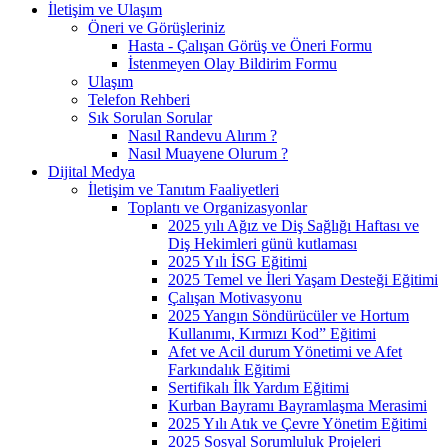
İletişim ve Ulaşım
Öneri ve Görüşleriniz
Hasta - Çalışan Görüş ve Öneri Formu
İstenmeyen Olay Bildirim Formu
Ulaşım
Telefon Rehberi
Sık Sorulan Sorular
Nasıl Randevu Alırım ?
Nasıl Muayene Olurum ?
Dijital Medya
İletişim ve Tanıtım Faaliyetleri
Toplantı ve Organizasyonlar
2025 yılı Ağız ve Diş Sağlığı Haftası ve
Diş Hekimleri günü kutlaması
2025 Yılı İSG Eğitimi
2025 Temel ve İleri Yaşam Desteği Eğitimi
Çalışan Motivasyonu
2025 Yangın Söndürücüler ve Hortum
Kullanımı, Kırmızı Kod” Eğitimi
Afet ve Acil durum Yönetimi ve Afet
Farkındalık Eğitimi
Sertifikalı İlk Yardım Eğitimi
Kurban Bayramı Bayramlaşma Merasimi
2025 Yılı Atık ve Çevre Yönetim Eğitimi
2025 Sosyal Sorumluluk Projeleri