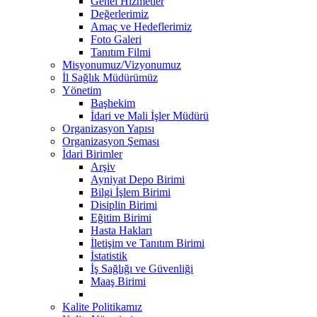
Genel Hizmetler
Değerlerimiz
Amaç ve Hedeflerimiz
Foto Galeri
Tanıtım Filmi
Misyonumuz/Vizyonumuz
İl Sağlık Müdürümüz
Yönetim
Başhekim
İdari ve Mali İşler Müdürü
Organizasyon Yapısı
Organizasyon Şeması
İdari Birimler
Arşiv
Ayniyat Depo Birimi
Bilgi İşlem Birimi
Disiplin Birimi
Eğitim Birimi
Hasta Hakları
İletişim ve Tanıtım Birimi
İstatistik
İş Sağlığı ve Güvenliği
Maaş Birimi
Kalite Politikamız