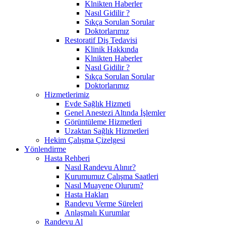
Klnikten Haberler
Nasıl Gidilir ?
Sıkça Sorulan Sorular
Doktorlarımız
Restoratif Diş Tedavisi
Klinik Hakkında
Klnikten Haberler
Nasıl Gidilir ?
Sıkça Sorulan Sorular
Doktorlarımız
Hizmetlerimiz
Evde Sağlık Hizmeti
Genel Anestezi Altında İşlemler
Görüntüleme Hizmetleri
Uzaktan Sağlık Hizmetleri
Hekim Çalışma Çizelgesi
Yönlendirme
Hasta Rehberi
Nasıl Randevu Alınır?
Kurumumuz Çalışma Saatleri
Nasıl Muayene Olurum?
Hasta Hakları
Randevu Verme Süreleri
Anlaşmalı Kurumlar
Randevu Al