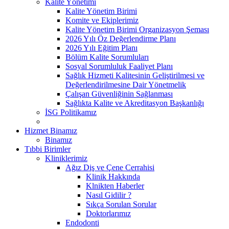
Kalite Yönetimi
Kalite Yönetim Birimi
Komite ve Ekiplerimiz
Kalite Yönetim Birimi Organizasyon Şeması
2026 Yılı Öz Değerlendirme Planı
2026 Yılı Eğitim Planı
Bölüm Kalite Sorumluları
Sosyal Sorumluluk Faaliyet Planı
Sağlık Hizmeti Kalitesinin Geliştirilmesi ve
Değerlendirilmesine Dair Yönetmelik
Çalışan Güvenliğinin Sağlanması
Sağlıkta Kalite ve Akreditasyon Başkanlığı
İSG Politikamız
Hizmet Binamız
Binamız
Tıbbi Birimler
Kliniklerimiz
Ağız Diş ve Çene Cerrahisi
Klinik Hakkında
Klnikten Haberler
Nasıl Gidilir ?
Sıkça Sorulan Sorular
Doktorlarımız
Endodonti