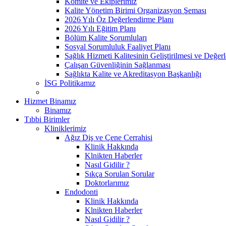
Komite ve Ekiplerimiz
Kalite Yönetim Birimi Organizasyon Şeması
2026 Yılı Öz Değerlendirme Planı
2026 Yılı Eğitim Planı
Bölüm Kalite Sorumluları
Sosyal Sorumluluk Faaliyet Planı
Sağlık Hizmeti Kalitesinin Geliştirilmesi ve Değer
Çalışan Güvenliğinin Sağlanması
Sağlıkta Kalite ve Akreditasyon Başkanlığı
İSG Politikamız
Hizmet Binamız
Binamız
Tıbbi Birimler
Kliniklerimiz
Ağız Diş ve Çene Cerrahisi
Klinik Hakkında
Klnikten Haberler
Nasıl Gidilir ?
Sıkça Sorulan Sorular
Doktorlarımız
Endodonti
Klinik Hakkında
Klnikten Haberler
Nasıl Gidilir ?