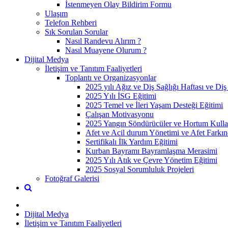
İstenmeyen Olay Bildirim Formu
Ulaşım
Telefon Rehberi
Sık Sorulan Sorular
Nasıl Randevu Alırım ?
Nasıl Muayene Olurum ?
Dijital Medya
İletişim ve Tanıtım Faaliyetleri
Toplantı ve Organizasyonlar
2025 yılı Ağız ve Diş Sağlığı Haftası ve Di
2025 Yılı İSG Eğitimi
2025 Temel ve İleri Yaşam Desteği Eğitimi
Çalışan Motivasyonu
2025 Yangın Söndürücüler ve Hortum Kulla
Afet ve Acil durum Yönetimi ve Afet Farkın
Sertifikalı İlk Yardım Eğitimi
Kurban Bayramı Bayramlaşma Merasimi
2025 Yılı Atık ve Çevre Yönetim Eğitimi
2025 Sosyal Sorumluluk Projeleri
Fotoğraf Galerisi
Dijital Medya
İletişim ve Tanıtım Faaliyetleri