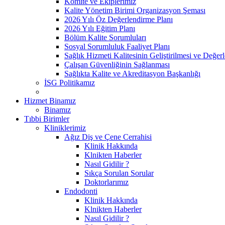
Komite ve Ekiplerimiz
Kalite Yönetim Birimi Organizasyon Şeması
2026 Yılı Öz Değerlendirme Planı
2026 Yılı Eğitim Planı
Bölüm Kalite Sorumluları
Sosyal Sorumluluk Faaliyet Planı
Sağlık Hizmeti Kalitesinin Geliştirilmesi ve Değer
Çalışan Güvenliğinin Sağlanması
Sağlıkta Kalite ve Akreditasyon Başkanlığı
İSG Politikamız
Hizmet Binamız
Binamız
Tıbbi Birimler
Kliniklerimiz
Ağız Diş ve Çene Cerrahisi
Klinik Hakkında
Klnikten Haberler
Nasıl Gidilir ?
Sıkça Sorulan Sorular
Doktorlarımız
Endodonti
Klinik Hakkında
Klnikten Haberler
Nasıl Gidilir ?