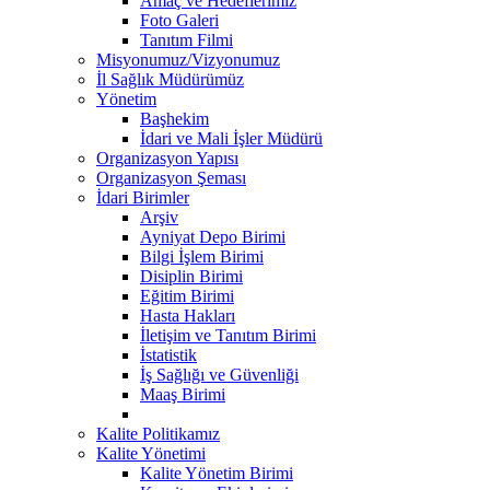
Amaç ve Hedeflerimiz
Foto Galeri
Tanıtım Filmi
Misyonumuz/Vizyonumuz
İl Sağlık Müdürümüz
Yönetim
Başhekim
İdari ve Mali İşler Müdürü
Organizasyon Yapısı
Organizasyon Şeması
İdari Birimler
Arşiv
Ayniyat Depo Birimi
Bilgi İşlem Birimi
Disiplin Birimi
Eğitim Birimi
Hasta Hakları
İletişim ve Tanıtım Birimi
İstatistik
İş Sağlığı ve Güvenliği
Maaş Birimi
Kalite Politikamız
Kalite Yönetimi
Kalite Yönetim Birimi