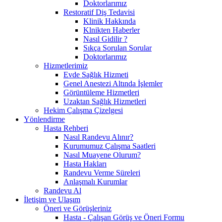
Doktorlarımız
Restoratif Diş Tedavisi
Klinik Hakkında
Klnikten Haberler
Nasıl Gidilir ?
Sıkça Sorulan Sorular
Doktorlarımız
Hizmetlerimiz
Evde Sağlık Hizmeti
Genel Anestezi Altında İşlemler
Görüntüleme Hizmetleri
Uzaktan Sağlık Hizmetleri
Hekim Çalışma Çizelgesi
Yönlendirme
Hasta Rehberi
Nasıl Randevu Alınır?
Kurumumuz Çalışma Saatleri
Nasıl Muayene Olurum?
Hasta Hakları
Randevu Verme Süreleri
Anlaşmalı Kurumlar
Randevu Al
İletişim ve Ulaşım
Öneri ve Görüşleriniz
Hasta - Çalışan Görüş ve Öneri Formu