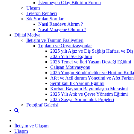
İstenmeyen Olay Bildirim Formu
Ulaşım
Telefon Rehberi
Sık Sorulan Sorular
Nasıl Randevu Alırım ?
Nasıl Muayene Olurum ?
Dijital Medya
İletişim ve Tanıtım Faaliyetleri
Toplantı ve Organizasyonlar
2025 yılı Ağız ve Diş Sağlığı Haftası ve Di
2025 Yılı İSG Eğitimi
2025 Temel ve İleri Yaşam Desteği Eğitimi
Çalışan Motivasyonu
2025 Yangın Söndürücüler ve Hortum Kulla
Afet ve Acil durum Yönetimi ve Afet Farkın
Sertifikalı İlk Yardım Eğitimi
Kurban Bayramı Bayramlaşma Merasimi
2025 Yılı Atık ve Çevre Yönetim Eğitimi
2025 Sosyal Sorumluluk Projeleri
Fotoğraf Galerisi
İletişim ve Ulaşım
Ulaşım