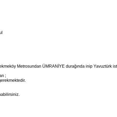
ul
kmeköy Metrosundan ÜMRANİYE durağında inip Yavuztürk istika
rı ;
gerekmektedir.
bilirsiniz.