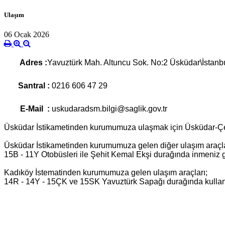
Ulaşım
06 Ocak 2026
Adres :
Yavuztürk Mah. Altuncu Sok. No:2 Üsküdar\İstanb
S
antral :
0216 606 47 29
E-Mail :
uskudaradsm.bilgi@saglik.gov.tr
Üsküdar İstikametinden kurumumuza ulaşmak için Üsküdar-Çe
Üsküdar İstikametinden kurumumuza gelen diğer ulaşım araçla
15B - 11Y Otobüsleri ile Şehit Kemal Ekşi durağında inmeniz 
Kadıköy İstematinden kurumumuza gelen ulaşım araçları;
14R - 14Y - 15ÇK ve 15SK Yavuztürk Sapağı durağında kullana