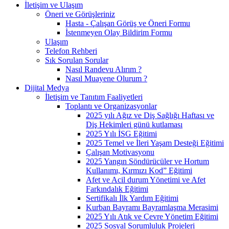
İletişim ve Ulaşım
Öneri ve Görüşleriniz
Hasta - Çalışan Görüş ve Öneri Formu
İstenmeyen Olay Bildirim Formu
Ulaşım
Telefon Rehberi
Sık Sorulan Sorular
Nasıl Randevu Alırım ?
Nasıl Muayene Olurum ?
Dijital Medya
İletişim ve Tanıtım Faaliyetleri
Toplantı ve Organizasyonlar
2025 yılı Ağız ve Diş Sağlığı Haftası ve
Diş Hekimleri günü kutlaması
2025 Yılı İSG Eğitimi
2025 Temel ve İleri Yaşam Desteği Eğitimi
Çalışan Motivasyonu
2025 Yangın Söndürücüler ve Hortum
Kullanımı, Kırmızı Kod” Eğitimi
Afet ve Acil durum Yönetimi ve Afet
Farkındalık Eğitimi
Sertifikalı İlk Yardım Eğitimi
Kurban Bayramı Bayramlaşma Merasimi
2025 Yılı Atık ve Çevre Yönetim Eğitimi
2025 Sosyal Sorumluluk Projeleri