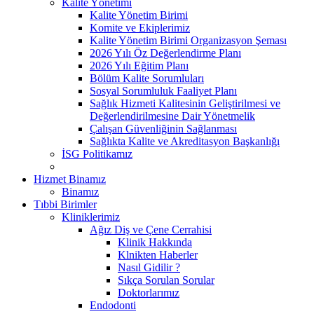
Kalite Yönetimi
Kalite Yönetim Birimi
Komite ve Ekiplerimiz
Kalite Yönetim Birimi Organizasyon Şeması
2026 Yılı Öz Değerlendirme Planı
2026 Yılı Eğitim Planı
Bölüm Kalite Sorumluları
Sosyal Sorumluluk Faaliyet Planı
Sağlık Hizmeti Kalitesinin Geliştirilmesi ve
Değerlendirilmesine Dair Yönetmelik
Çalışan Güvenliğinin Sağlanması
Sağlıkta Kalite ve Akreditasyon Başkanlığı
İSG Politikamız
Hizmet Binamız
Binamız
Tıbbi Birimler
Kliniklerimiz
Ağız Diş ve Çene Cerrahisi
Klinik Hakkında
Klnikten Haberler
Nasıl Gidilir ?
Sıkça Sorulan Sorular
Doktorlarımız
Endodonti