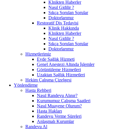
Klnikten Haberler
Nasıl Gidilir ?
Sıkça Sorulan Sorular
Doktorlarımız
Restoratif Diş Tedavisi
Klinik Hakkında
Klnikten Haberler
Nasıl Gidilir ?
Sıkça Sorulan Sorular
Doktorlarımız
Hizmetlerimiz
Evde Sağlık Hizmeti
Genel Anestezi Altında İşlemler
Görüntüleme Hizmetleri
Uzaktan Sağlık Hizmetleri
Hekim Çalışma Çizelgesi
Yönlendirme
Hasta Rehberi
Nasıl Randevu Alınır?
Kurumumuz Çalışma Saatleri
Nasıl Muayene Olurum?
Hasta Hakları
Randevu Verme Süreleri
Anlaşmalı Kurumlar
Randevu Al