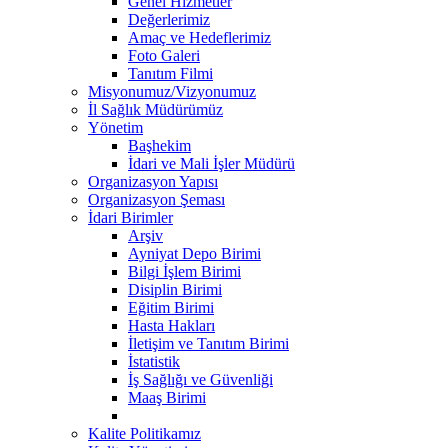
Genel Hizmetler
Değerlerimiz
Amaç ve Hedeflerimiz
Foto Galeri
Tanıtım Filmi
Misyonumuz/Vizyonumuz
İl Sağlık Müdürümüz
Yönetim
Başhekim
İdari ve Mali İşler Müdürü
Organizasyon Yapısı
Organizasyon Şeması
İdari Birimler
Arşiv
Ayniyat Depo Birimi
Bilgi İşlem Birimi
Disiplin Birimi
Eğitim Birimi
Hasta Hakları
İletişim ve Tanıtım Birimi
İstatistik
İş Sağlığı ve Güvenliği
Maaş Birimi
Kalite Politikamız