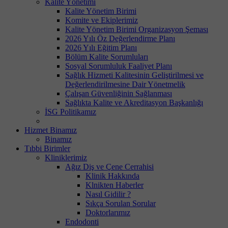
Kalite Yönetimi
Kalite Yönetim Birimi
Komite ve Ekiplerimiz
Kalite Yönetim Birimi Organizasyon Şeması
2026 Yılı Öz Değerlendirme Planı
2026 Yılı Eğitim Planı
Bölüm Kalite Sorumluları
Sosyal Sorumluluk Faaliyet Planı
Sağlık Hizmeti Kalitesinin Geliştirilmesi ve
Değerlendirilmesine Dair Yönetmelik
Çalışan Güvenliğinin Sağlanması
Sağlıkta Kalite ve Akreditasyon Başkanlığı
İSG Politikamız
Hizmet Binamız
Binamız
Tıbbi Birimler
Kliniklerimiz
Ağız Diş ve Çene Cerrahisi
Klinik Hakkında
Klnikten Haberler
Nasıl Gidilir ?
Sıkça Sorulan Sorular
Doktorlarımız
Endodonti