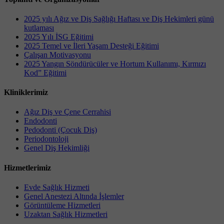
2025 yılı Ağız ve Diş Sağlığı Haftası ve Diş Hekimleri günü
kutlaması
2025 Yılı İSG Eğitimi
2025 Temel ve İleri Yaşam Desteği Eğitimi
Çalışan Motivasyonu
2025 Yangın Söndürücüler ve Hortum Kullanımı, Kırmızı
Kod” Eğitimi
Kliniklerimiz
Ağız Diş ve Çene Cerrahisi
Endodonti
Pedodonti (Çocuk Diş)
Periodontoloji
Genel Diş Hekimliği
Hizmetlerimiz
Evde Sağlık Hizmeti
Genel Anestezi Altında İşlemler
Görüntüleme Hizmetleri
Uzaktan Sağlık Hizmetleri