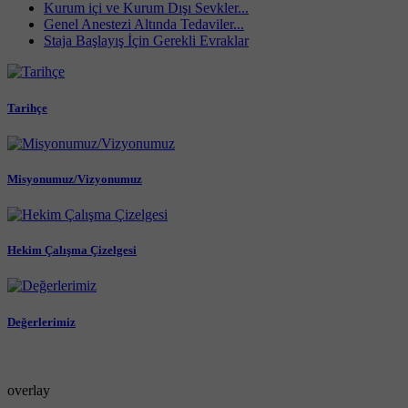
Kurum içi ve Kurum Dışı Sevkler...
Genel Anestezi Altında Tedaviler...
Staja Başlayış İçin Gerekli Evraklar
Tarihçe
Misyonumuz/Vizyonumuz
Hekim Çalışma Çizelgesi
Değerlerimiz
overlay