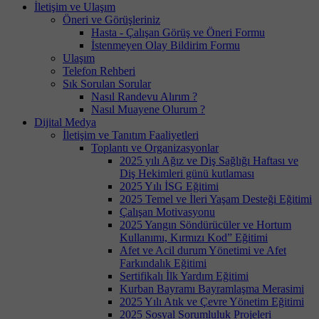
İletişim ve Ulaşım
Öneri ve Görüşleriniz
Hasta - Çalışan Görüş ve Öneri Formu
İstenmeyen Olay Bildirim Formu
Ulaşım
Telefon Rehberi
Sık Sorulan Sorular
Nasıl Randevu Alırım ?
Nasıl Muayene Olurum ?
Dijital Medya
İletişim ve Tanıtım Faaliyetleri
Toplantı ve Organizasyonlar
2025 yılı Ağız ve Diş Sağlığı Haftası ve
Diş Hekimleri günü kutlaması
2025 Yılı İSG Eğitimi
2025 Temel ve İleri Yaşam Desteği Eğitimi
Çalışan Motivasyonu
2025 Yangın Söndürücüler ve Hortum
Kullanımı, Kırmızı Kod” Eğitimi
Afet ve Acil durum Yönetimi ve Afet
Farkındalık Eğitimi
Sertifikalı İlk Yardım Eğitimi
Kurban Bayramı Bayramlaşma Merasimi
2025 Yılı Atık ve Çevre Yönetim Eğitimi
2025 Sosyal Sorumluluk Projeleri