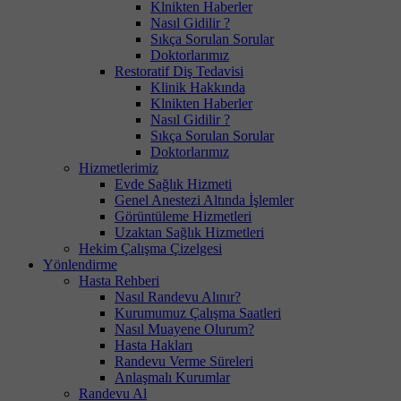
Klnikten Haberler
Nasıl Gidilir ?
Sıkça Sorulan Sorular
Doktorlarımız
Restoratif Diş Tedavisi
Klinik Hakkında
Klnikten Haberler
Nasıl Gidilir ?
Sıkça Sorulan Sorular
Doktorlarımız
Hizmetlerimiz
Evde Sağlık Hizmeti
Genel Anestezi Altında İşlemler
Görüntüleme Hizmetleri
Uzaktan Sağlık Hizmetleri
Hekim Çalışma Çizelgesi
Yönlendirme
Hasta Rehberi
Nasıl Randevu Alınır?
Kurumumuz Çalışma Saatleri
Nasıl Muayene Olurum?
Hasta Hakları
Randevu Verme Süreleri
Anlaşmalı Kurumlar
Randevu Al