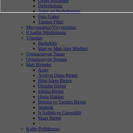
Genel Hizmetler
Değerlerimiz
Amaç ve Hedeflerimiz
Foto Galeri
Tanıtım Filmi
Misyonumuz/Vizyonumuz
İl Sağlık Müdürümüz
Yönetim
Başhekim
İdari ve Mali İşler Müdürü
Organizasyon Yapısı
Organizasyon Şeması
İdari Birimler
Arşiv
Ayniyat Depo Birimi
Bilgi İşlem Birimi
Disiplin Birimi
Eğitim Birimi
Hasta Hakları
İletişim ve Tanıtım Birimi
İstatistik
İş Sağlığı ve Güvenliği
Maaş Birimi
Kalite Politikamız